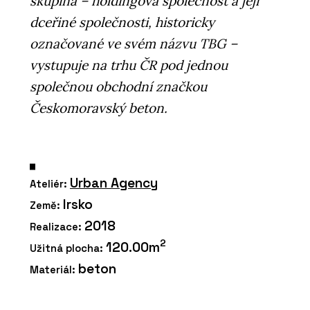
skupina – holdingová společnost a její
dceřiné společnosti, historicky
označované ve svém názvu TBG –
vystupuje na trhu ČR pod jednou
společnou obchodní značkou
Českomoravský beton.
Urban Agency
Ateliér:
Irsko
Země:
2018
Realizace:
2
120.00m
Užitná plocha:
beton
Materiál: