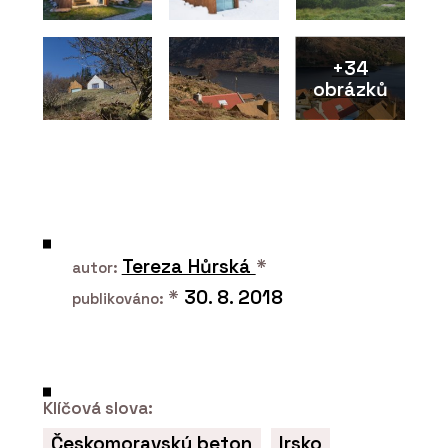
+34
obrázků
ČLÁNKY
Na největším světovém veletrhu
udržitelného vytápění Progetto Fuoco
byli i čeští kamnáři
Tereza Hůrská
*
autor:
*
30. 8. 2018
publikováno:
Klíčová slova:
Českomoravský beton
Irsko