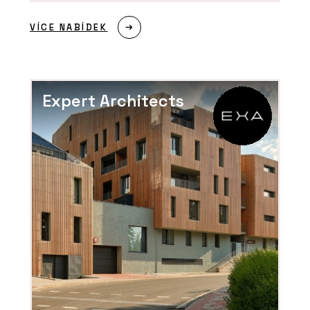
VÍCE NABÍDEK
Expert Architects
ČLÁNKY
Kachlová kamna nabízejí teplo,
osobitost a nadčasový vzhled