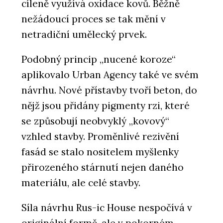
cíleně využívá oxidace kovů. Běžně
nežádoucí proces se tak mění v
netradiční umělecký prvek.
Podobný princip „nucené koroze“
aplikovalo Urban Agency také ve svém
návrhu. Nové přístavby tvoří beton, do
nějž jsou přidány pigmenty rzi, které
se způsobují neobvyklý „kovový“
vzhled stavby. Proměnlivé rezivění
fasád se stalo nositelem myšlenky
přirozeného stárnutí nejen daného
materiálu, ale celé stavby.
Síla návrhu Rus-ic House nespočívá v