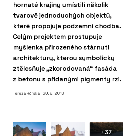
hornaté krajiny umístili několik
tvarově jednoduchých objektů,
které propojuje podzemní chodba.
Celým projektem prostupuje
myšlenka přirozeného stárnutí
architektury, kterou symbolicky
ztělesňuje „zkorodovaná“ fasáda
z betonu s přidanými pigmenty rzi.
Tereza Hůrská
, 30. 8. 2018
+37