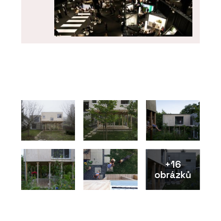
O FIRMĚ
ARCHITECT@WORK
+16
obrázků
ČLÁNKY