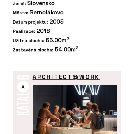
Slovensko
Země:
Bernolákovo
Město:
2005
Datum projektu:
2018
Realizace:
2
66.00m
Užitná plocha:
2
54.00m
Zastavěná plocha:
ARCHITECT@WORK
A