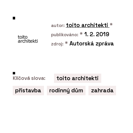
ARCHITECT@WORK poprvé v Česku: Je
to úplně jiný veletrh architektury a
designu, říká jeho organizátorka
toito architekti
*
autor:
*
1. 2. 2019
publikováno:
*
Autorská zpráva
zdroj:
toito architekti
Klíčová slova:
ČLÁNKY
ARCHITECT@WORK se blíží. Veletrh v
přístavba
rodinný dům
zahrada
Praze nabídne inovace, rovné
podmínky a setkání odborníků