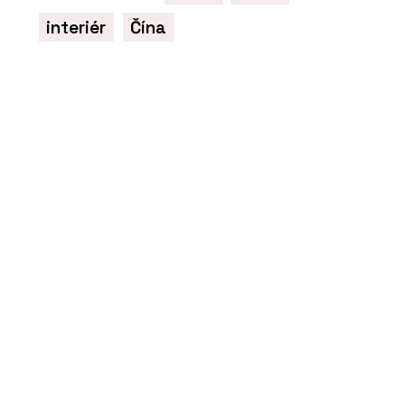
interiér
Čína
PRODUKTY
Pivotové dveře AXON - Dorsis