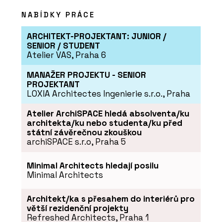
PRODUKTY
NABÍDKY PRÁCE
Posuvné dveře a bezobložková
pouzdra BELPORT - Dorsis
ARCHITEKT-PROJEKTANT: JUNIOR /
SENIOR / STUDENT
Atelier VAS, Praha 6
MANAŽER PROJEKTU - SENIOR
PROJEKTANT
LOXIA Architectes Ingenierie s.r.o., Praha
Atelier ArchiSPACE hledá absolventa/ku
architekta/ku nebo studenta/ku před
státní závěrečnou zkouškou
archiSPACE s.r.o, Praha 5
ČLÁNKY
Prosklené příčky Dorsis i tam, kde je
Minimal Architects hledají posilu
nečekáte
Minimal Architects
Architekt/ka s přesahem do interiérů pro
větší rezidenční projekty
Refreshed Architects, Praha 1