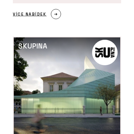
VÍCE NABÍDEK
PRODUKTY
SKUPINA
Dveře a rámové zárubně FORTIUS
WOODY - Dorsis
O FIRMĚ
Dorsis s.r.o.