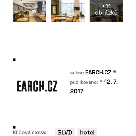
+11
obrázků
ČLÁNKY
Ekologičtější postup ve výrobě je
možný, ale vyžaduje větší přesnost,
disciplínu i kontrolu
EARCH.CZ
*
autor:
*
12. 7.
publikováno:
2017
PRODUKTY
Skrytá soklová lišta LINUS - Dorsis
BLVD
hotel
Klíčová slova: