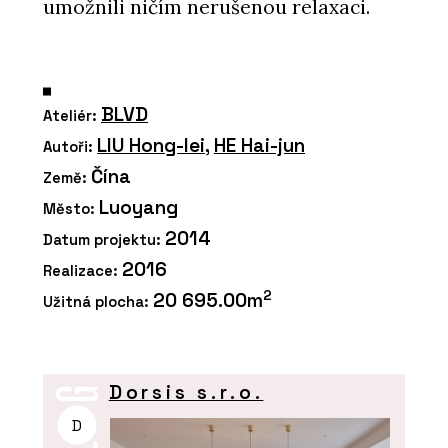
umožnili ničím nerušenou relaxaci.
BLVD
Ateliér:
LIU Hong-lei
,
HE Hai-jun
Autoři:
Čína
Země:
Luoyang
Město:
2014
Datum projektu:
2016
Realizace:
2
20 695.00m
Užitná plocha:
Dorsis s.r.o.
D