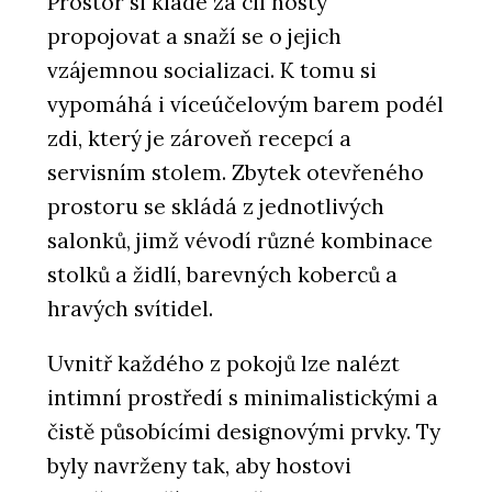
Prostor si klade za cíl hosty
propojovat a snaží se o jejich
vzájemnou socializaci. K tomu si
vypomáhá i víceúčelovým barem podél
zdi, který je zároveň recepcí a
servisním stolem. Zbytek otevřeného
prostoru se skládá z jednotlivých
salonků, jimž vévodí různé kombinace
stolků a židlí, barevných koberců a
hravých svítidel.
Uvnitř každého z pokojů lze nalézt
intimní prostředí s minimalistickými a
čistě působícími designovými prvky. Ty
byly navrženy tak, aby hostovi