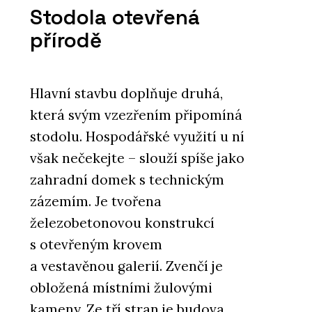
Stodola otevřená
přírodě
Hlavní stavbu doplňuje druhá,
která svým vzezřením připomíná
stodolu. Hospodářské využití u ní
však nečekejte – slouží spíše jako
zahradní domek s technickým
zázemím. Je tvořena
železobetonovou konstrukcí
s otevřeným krovem
a vestavěnou galerií. Zvenčí je
obložená místními žulovými
kameny. Ze tří stran je budova