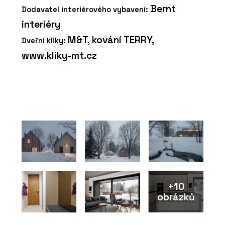
Bernt
Dodavatel interiérového vybavení:
interiéry
M&T, kování TERRY,
Dveřní kliky:
www.kliky-mt.cz
+10
obrázků