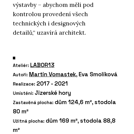
výstavby – abychom měli pod
kontrolou provedení všech
technických i designových
detailů,“ uzavírá architekt.
LABOR13
Ateliér:
Martin Vomastek
, Eva Smolíková
Autoři:
2017 - 2021
Realizace:
Jizerské hory
Umístění:
dům 124,6 m², stodola
Zastavěná plocha:
80 m²
dům 169 m², stodola 88,8
Užitná plocha:
m²