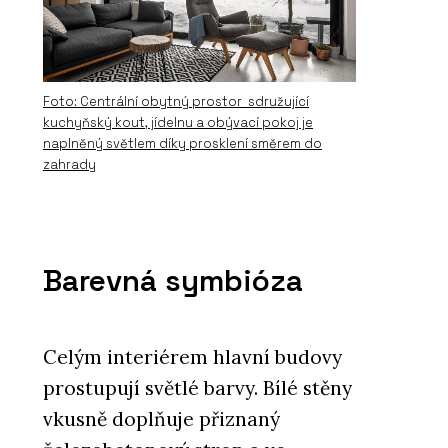
Foto: Centrální obytný prostor sdružující
kuchyňský kout, jídelnu a obývací pokoj je
naplněný světlem díky prosklení směrem do
zahrady
Barevná symbióza
Celým interiérem hlavní budovy
prostupují světlé barvy. Bílé stěny
vkusně doplňuje přiznaný