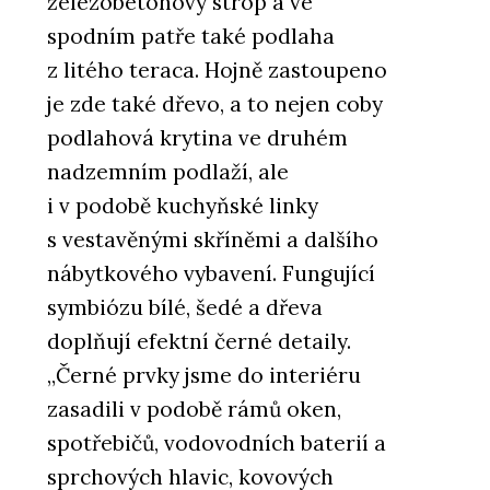
železobetonový strop a ve
spodním patře také podlaha
z litého teraca. Hojně zastoupeno
je zde také dřevo, a to nejen coby
podlahová krytina ve druhém
nadzemním podlaží, ale
i v podobě kuchyňské linky
s vestavěnými skříněmi a dalšího
nábytkového vybavení. Fungující
symbiózu bílé, šedé a dřeva
doplňují efektní černé detaily.
„Černé prvky jsme do interiéru
zasadili v podobě rámů oken,
spotřebičů, vodovodních baterií a
sprchových hlavic, kovových