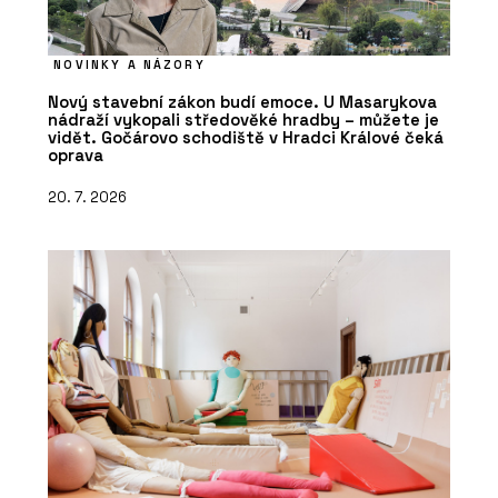
NOVINKY A NÁZORY
Nový stavební zákon budí emoce. U Masarykova
nádraží vykopali středověké hradby – můžete je
vidět. Gočárovo schodiště v Hradci Králové čeká
oprava
20. 7. 2026