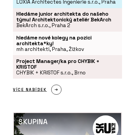
LOXIA Architectes Ingenierie s.r.o., Praha
Hledáme junior architekta do našeho
týmu! Architektonický ateliér BekArch
BekArch s.r.o., Praha 2
hledáme nové kolegy na pozici
architekta*ky!
mh architekti, Praha, Žižkov
Project Manager/ka pro CHYBIK +
KRISTOF
ČLÁNKY
CHYBIK + KRISTOF s.r.o., Brno
UFO: Přístřešek připravený na přistání
ve veřejném prostoru
VÍCE NABÍDEK
SKUPINA