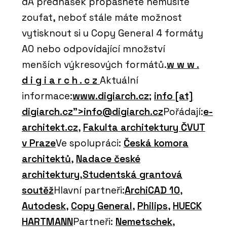
dA přednášek propásnete nemusíte
zoufat, neboť stále máte možnost
vytisknout si u Copy General 4 formáty
A0 nebo odpovídající množství
menších výkresových formátů.
w w w .
d i g i a r c h . c z
Aktuální
informace:
www.digiarch.cz
;
info [at]
digiarch.cz">
info@digiarch.cz
Pořádají:
e-
architekt.cz
,
Fakulta architektury ČVUT
v Praze
Ve spolupráci:
Česká komora
architektů
,
Nadace české
architektury
,
Studentská grantová
soutěž
Hlavní partneři:
ArchiCAD 10
,
Autodesk
,
Copy General
,
Philips
,
HUECK
HARTMANN
Partneři:
Nemetschek
,