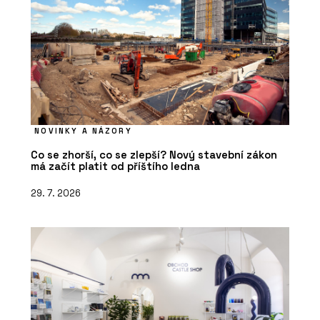
ČLÁNKY
NOVINKY A NÁZORY
Italské městečko, kde se historie
potkává s designem
Co se zhorší, co se zlepší? Nový stavební zákon
má začít platit od příštího ledna
29. 7. 2026