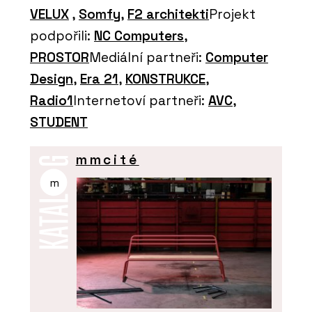
VELUX
,
Somfy
,
F2 architekti
Projekt
podpořili:
NC Computers
,
PROSTOR
Mediální partneři:
Computer
Design
,
Era 21
,
KONSTRUKCE
,
Radio1
Internetoví partneři:
AVC
,
STUDENT
mmcité
m