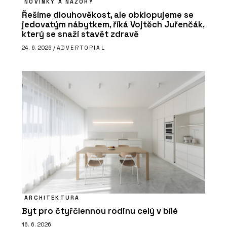
NOVINKY A NÁZORY
Řešíme dlouhověkost, ale obklopujeme se
jedovatým nábytkem, říká Vojtěch Juřenčák,
který se snaží stavět zdravě
24. 6. 2026 /
ADVERTORIAL
ARCHITEKTURA
Byt pro čtyřčlennou rodinu celý v bílé
16. 6. 2026