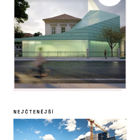
PRODUKTY
Typo - mmcité
ČLÁNKY
Moravské náměstí v Brně po
NEJČTENĚJŠÍ
revitalizaci doplnila lavička o délce
120 metrů