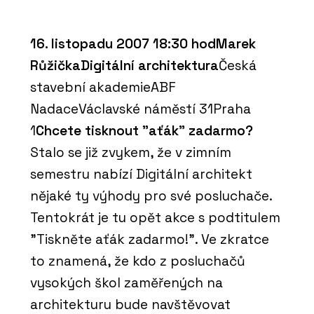
16. listopadu 2007 18:30 hodMarek
RůžičkaDigitální architektura
Česká
stavební akademieABF
NadaceVáclavské náměstí 31Praha
1
Chcete tisknout "aťák" zadarmo?
Stalo se již zvykem, že v zimním
semestru nabízí Digitální architekt
nějaké ty výhody pro své posluchače.
Tentokrát je tu opět akce s podtitulem
"Tiskněte aťák zadarmo!". Ve zkratce
to znamená, že kdo z posluchačů
vysokých škol zaměřených na
architekturu bude navštěvovat