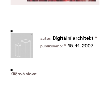
PRODUKTY
Highlands - mmcité
Digitální architekt
*
autor:
*
15. 11. 2007
publikováno:
Klíčová slova:
PRODUKTY
Morse Dot - mmcité