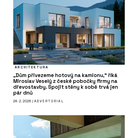
ARCHITEKTURA
„Dům přivezeme hotový na kamionu,“ říká
Miroslav Veselý z české pobočky firmy na
dřevostavby. Spojit stěny k sobě trvá jen
pár dnů
24. 2. 2026 /
ADVERTORIAL