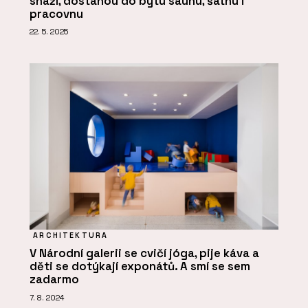
snaží, dostanou do bytu saunu, šatnu i
pracovnu
22. 5. 2025
ARCHITEKTURA
V Národní galerii se cvičí jóga, pije káva a
děti se dotýkají exponátů. A smí se sem
zadarmo
7. 8. 2024