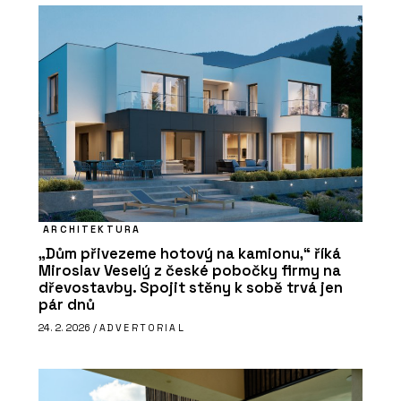
ARCHITEKTURA
„Dům přivezeme hotový na kamionu,“ říká
Miroslav Veselý z české pobočky firmy na
dřevostavby. Spojit stěny k sobě trvá jen
pár dnů
24. 2. 2026 /
ADVERTORIAL