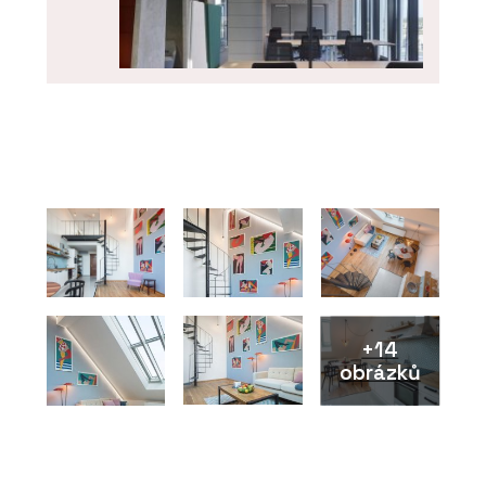
PRODUKTY
Výškově nastavitelný stůl s paravány
SETUP - PROFIL NÁBYTEK
+14
obrázků
PRODUKTY
Skříň SETUP se žebříkem - PROFIL