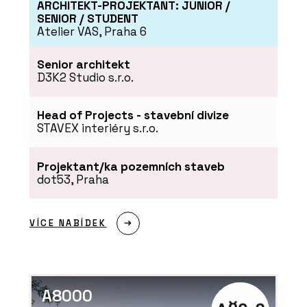
ARCHITEKT-PROJEKTANT: JUNIOR /
SENIOR / STUDENT
Atelier VAS, Praha 6
Senior architekt
D3K2 Studio s.r.o.
PRODUKTY
Head of Projects - stavební divize
Policový systém TAK - PROFIL
NÁBYTEK
STAVEX interiéry s.r.o.
Projektant/ka pozemních staveb
dot53, Praha
VÍCE NABÍDEK
PRODUKTY
A8000
Stůl MOVE ME - PROFIL NÁBYTEK