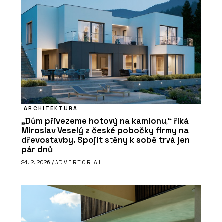
ARCHITEKTURA
„Dům přivezeme hotový na kamionu,“ říká
Miroslav Veselý z české pobočky firmy na
dřevostavby. Spojit stěny k sobě trvá jen
pár dnů
24. 2. 2026 /
ADVERTORIAL