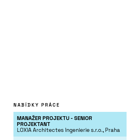
O FIRMĚ
PROFIL NÁBYTEK
PRODUKTY
NABÍDKY PRÁCE
Stůl SETUP FREESTYLE DESK & BOARD
- PROFIL NÁBYTEK
MANAŽER PROJEKTU - SENIOR
PROJEKTANT
LOXIA Architectes Ingenierie s.r.o., Praha