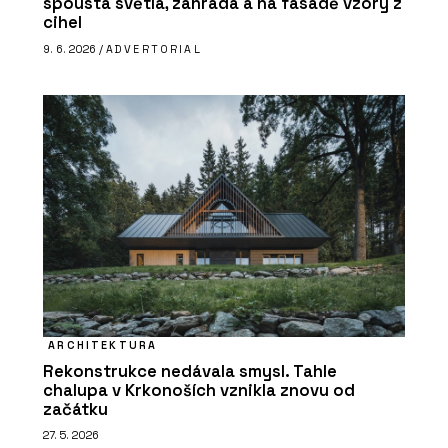
spousta světla, zahrada a na fasádě vzory z
cihel
9. 6. 2026 /
ADVERTORIAL
ARCHITEKTURA
Rekonstrukce nedávala smysl. Tahle
chalupa v Krkonoších vznikla znovu od
začátku
27. 5. 2026