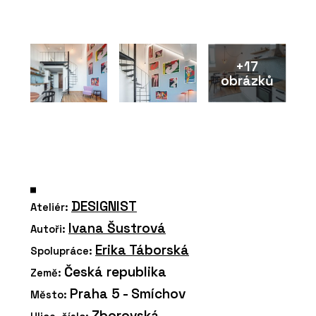
+17
obrázků
DESIGNIST
Ateliér:
Ivana Šustrová
Autoři:
Erika Táborská
Spolupráce:
Česká republika
Země:
Praha 5 - Smíchov
Město:
Zborovská