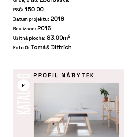
Ulice, číslo:
150 00
PSČ:
2016
Datum projektu:
2016
Realizace:
2
83.00m
Užitná plocha:
Tomáš Dittrich
Foto ©:
PROFIL NÁBYTEK
P