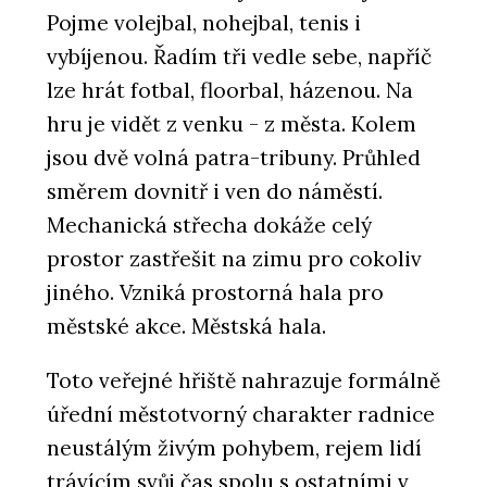
Pojme volejbal, nohejbal, tenis i
vybíjenou. Řadím tři vedle sebe, napříč
lze hrát fotbal, floorbal, házenou. Na
hru je vidět z venku - z města. Kolem
jsou dvě volná patra-tribuny. Průhled
směrem dovnitř i ven do náměstí.
Mechanická střecha dokáže celý
prostor zastřešit na zimu pro cokoliv
jiného. Vzniká prostorná hala pro
městské akce. Městská hala.
Toto veřejné hřiště nahrazuje formálně
úřední městotvorný charakter radnice
neustálým živým pohybem, rejem lidí
trávícím svůj čas spolu s ostatními v