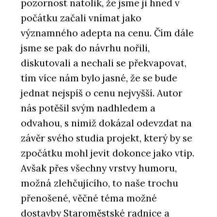
pozornost natolik, že jsme ji hned v
počátku začali vnímat jako
významného adepta na cenu. Čím dále
jsme se pak do návrhu nořili,
diskutovali a nechali se překvapovat,
tím více nám bylo jasné, že se bude
jednat nejspíš o cenu nejvyšší. Autor
nás potěšil svým nadhledem a
odvahou, s nimiž dokázal odevzdat na
závěr svého studia projekt, který by se
zpočátku mohl jevit dokonce jako vtip.
Avšak přes všechny vrstvy humoru,
možná zlehčujícího, to naše trochu
přenošené, věčné téma možné
dostavby Staroměstské radnice a