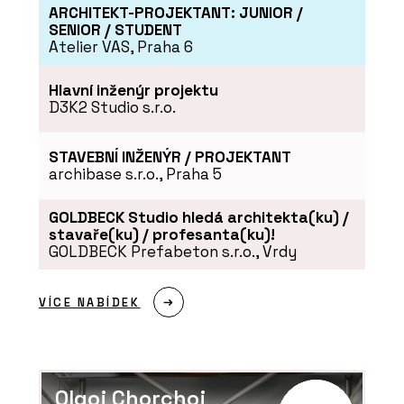
Obývací pokoj z hlíny. Hliněné omítky
ARCHITEKT-PROJEKTANT: JUNIOR /
jsou útulné a dají se snadno
SENIOR / STUDENT
recyklovat
Atelier VAS, Praha 6
Hlavní inženýr projektu
D3K2 Studio s.r.o.
STAVEBNÍ INŽENÝR / PROJEKTANT
archibase s.r.o., Praha 5
GOLDBECK Studio hledá architekta(ku) /
stavaře(ku) / profesanta(ku)!
SLUŽBY
GOLDBECK Prefabeton s.r.o., Vrdy
Rekonstrukce - Hlinaři
VÍCE NABÍDEK
Olgoj Chorchoj