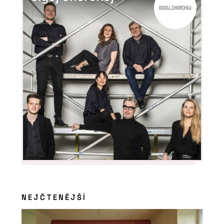
ČLÁNKY
Rekonstrukce historického domu s
vápennou omítkou, která ctí tradici
SLUŽBY
Přírodní izolace - Hlinaři
NEJČTENĚJŠÍ