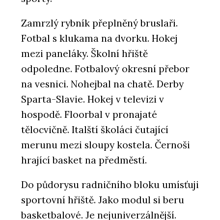
Zamrzlý rybník přeplněný bruslaři.
Fotbal s klukama na dvorku. Hokej
mezi paneláky. Školní hřiště
odpoledne. Fotbalový okresní přebor
na vesnici. Nohejbal na chatě. Derby
Sparta-Slavie. Hokej v televizi v
hospodě. Floorbal v pronajaté
tělocvičně. Italští školáci čutající
merunu mezi sloupy kostela. Černoši
hrající basket na předměstí.
Do půdorysu radničního bloku umísťuji
sportovní hřiště. Jako modul si beru
basketbalové. Je nejuniverzálnější.