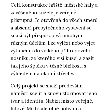
Celá konstrukce hřiště-městské haly a
zavěšeného kužele je veřejně
přístupná. Je otevřená do všech směrů
a absencí přebytečného vybavení se
snaží být přizpůsobivá mnohým
různým účelům. Lze vylézt nebo vyjet
výtahem i do velkého příhradového
nosníku, ze kterého visí kužel a zažít
tak jeho špičku v těsné blížkosti s
výhledem na okolní střechy.
Celý projekt se snaží především
náměstí scelit a znovu zformovat jeho
tvar a identitu. Nabízí místo veřejné,
lidové. Místo ale plné pohybu a