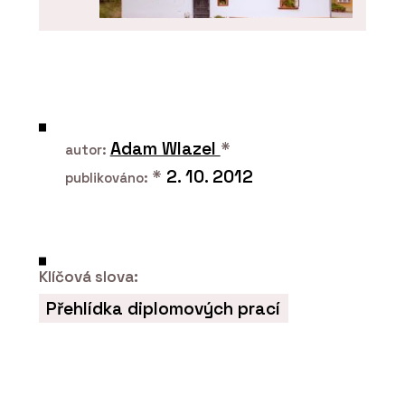
O FIRMĚ
Hlinaři
Adam Wlazel
*
autor:
*
2. 10. 2012
publikováno:
Klíčová slova:
Přehlídka diplomových prací
SLUŽBY
Hliněné omítky - Hlinaři