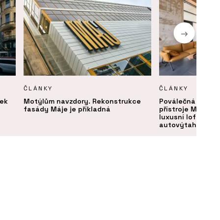
ČLÁNKY
ČLÁNKY
vek
Motýlům navzdory. Rekonstrukce
Poválečná továrn
fasády Máje je příkladná
přístroje Microna
luxusní loftové b
autovýtahem a v