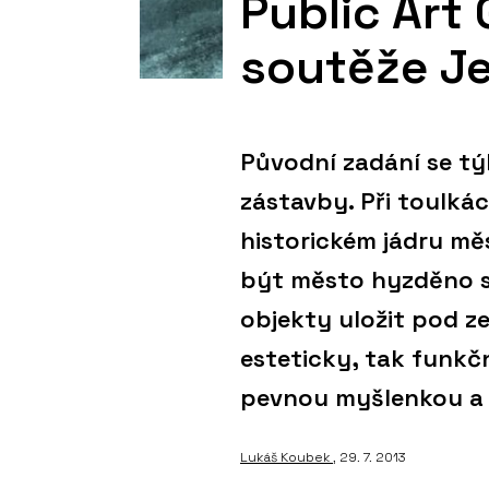
Public Art 
soutěže Je
Původní zadání se tý
zástavby. Při toulká
historickém jádru měs
být město hyzděno s
objekty uložit pod z
esteticky, tak funkčn
pevnou myšlenkou a 
Lukáš Koubek
, 29. 7. 2013