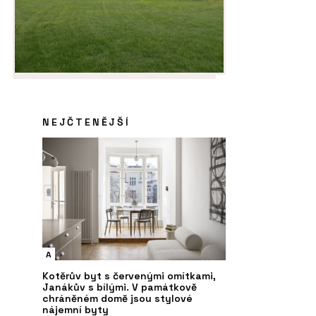
NEJČTENĚJŠÍ
O FIRMĚ
ČL
a na letecké
Hi okna Hinton
Me
 se proměnila na
je
ydlení s
se
ýhledem na Prahu
To
A
Kotěrův byt s červenými omítkami,
Janákův s bílými. V památkově
chráněném domě jsou stylové
nájemní byty