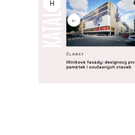
H
Y
ČLÁNKY
 materiály a precizní detaily.
Hliníkové fasády: designový pr
 rezidence nad hlavním
památek i současných staveb
m snoubí eleganci a
ost