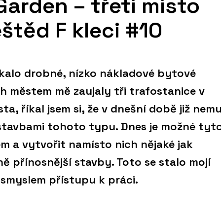
Garden – třetí místo
štěd F kleci #10
kalo drobné, nízko nákladové bytové
ch městem mě zaujaly tři trafostanice v
ta, říkal jsem si, že v dnešní době již nemu
tavbami tohoto typu. Dnes je možné tyt
em a vytvořit namísto nich nějaké jak
ě přínosnější stavby. Toto se stalo mojí
smyslem přístupu k práci.