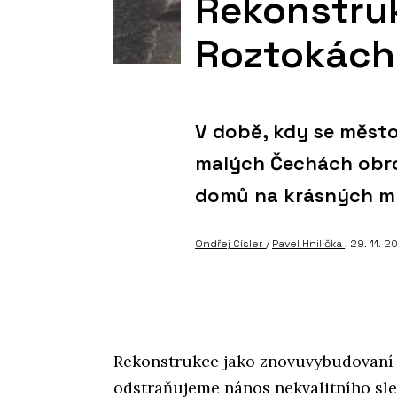
Rekonstruk
Roztokách
V době, kdy se město
malých Čechách obro
domů na krásných mís
Ondřej Císler
/
Pavel Hnilička
, 29. 11. 2
Rekonstrukce jako znovuvybudovaní 
odstraňujeme nános nekvalitního sl