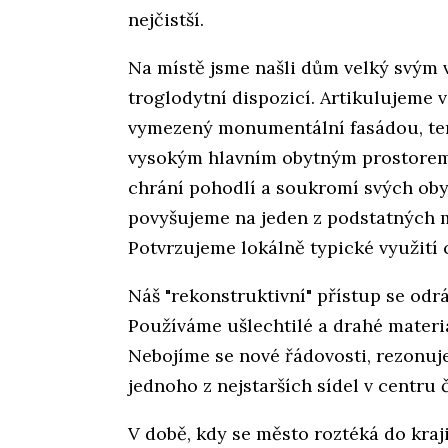
nejčistší.
Na místě jsme našli dům velký svým
troglodytní dispozicí. Artikulujeme 
vymezený monumentální fasádou, ter
vysokým hlavním obytným prostorem 
chrání pohodlí a soukromí svých oby
povyšujeme na jeden z podstatných 
Potvrzujeme lokálně typické využití c
Náš "rekonstruktivní" přístup se odrá
Používáme ušlechtilé a drahé materia
Nebojíme se nové řádovosti, rezonu
jednoho z nejstarších sídel v centru 
V době, kdy se město roztéká do kra