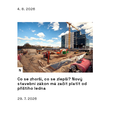
4. 8. 2026
O FIRMĚ
ČL
s péčí - Jungle
Jungle Interiors
Tr
mě
N
Co se zhorší, co se zlepší? Nový
stavební zákon má začít platit od
příštího ledna
29. 7. 2026