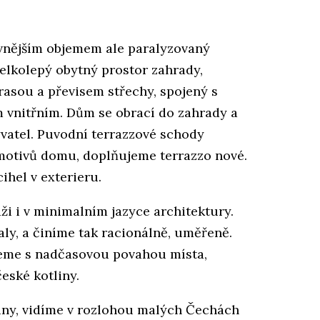
 vnějším objemem ale paralyzovaný
velkolepý obytný prostor zahrady,
asou a převisem střechy, spojený s
vnitřním. Dům se obrací do zahrady a
vatel. Puvodní terrazzové schody
motivů domu, doplňujeme terrazzo nové.
ihel v exterieru.
ži i v minimalním jazyce architektury.
ly, a činíme tak racionálně, uměřeně.
jeme s nadčasovou povahou místa,
české kotliny.
jiny, vidíme v rozlohou malých Čechách