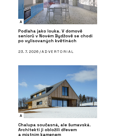
A
Podlaha jako louka. V domově
seniorů v Novém Bydžově se chodí
po vylisovaných květinách
23. 7. 2026 /
ADVERTORIAL
A
Chalupa současná, ale šumavská.
Architekti ji obložili dřevem
a místním kamenem