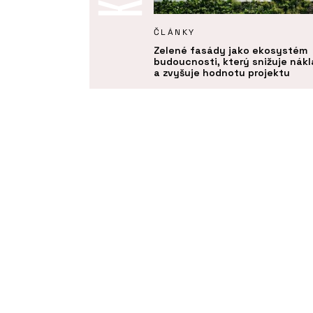
KTY
ČLÁNKY
 stěny a obrazy - Jungle
Zelené fasády jako ekosystém
s
budoucnosti, který snižuje nák
a zvyšuje hodnotu projektu