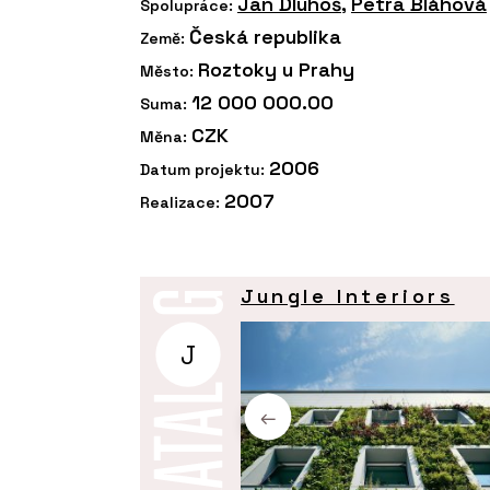
Jan Dluhoš
,
Petra Bláhová
Spolupráce:
Česká republika
Země:
Roztoky u Prahy
Město:
12 000 000.00
Suma:
CZK
Měna:
2006
Datum projektu:
2007
Realizace:
Jungle Interiors
J