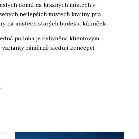
leslých domů na krasných místech v
rzených nejlepších místech krajiny pro
my na místech starých budek a kůlniček.
ledná podoba je ovlivněna klientovým
ě varianty záměrně sledují koncepci
.