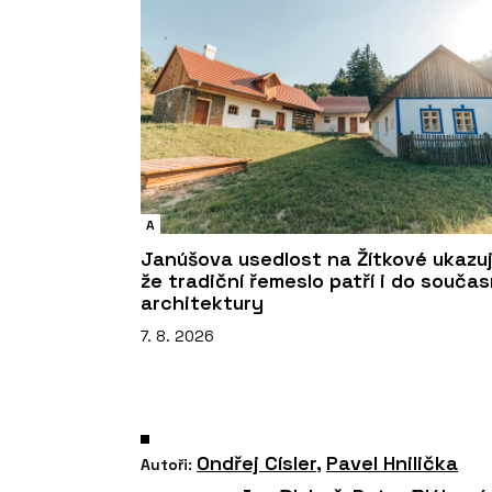
A
Janúšova usedlost na Žítkové ukazuj
že tradiční řemeslo patří i do souča
architektury
7. 8. 2026
Ondřej Císler
,
Pavel Hnilička
Autoři: