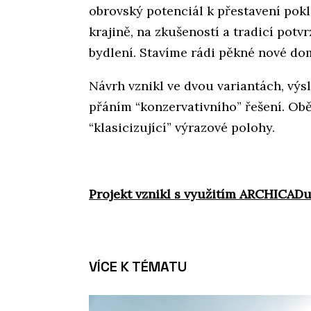
obrovský potenciál k přestavení pok
krajině, na zkušeností a tradicí potv
bydlení. Stavíme rádi pěkné nové do
Návrh vznikl ve dvou variantách, výs
přáním “konzervativního” řešení. Ob
“klasicizující” výrazové polohy.
Projekt vznikl s využitím ARCHICADu
VÍCE K TÉMATU