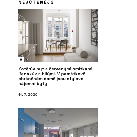
NEJČTENĚJŠÍ
A
Kotěrův byt s červenými omítkami,
Janákův s bílými. V památkově
chráněném domě jsou stylové
nájemní byty
14. 7. 2026