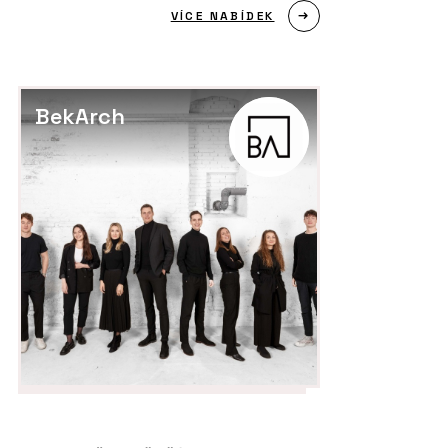
VÍCE NABÍDEK
BekArch