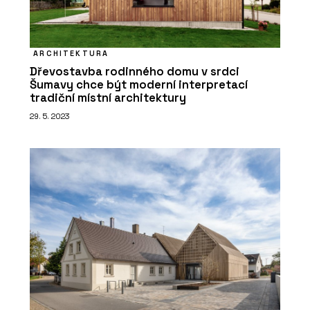
ARCHITEKTURA
Dřevostavba rodinného domu v srdci
Šumavy chce být moderní interpretací
tradiční místní architektury
ČLÁNKY
29. 5. 2023
Výukový portál CEGRA Learn –
archicadovské know-how přímo od
zdroje