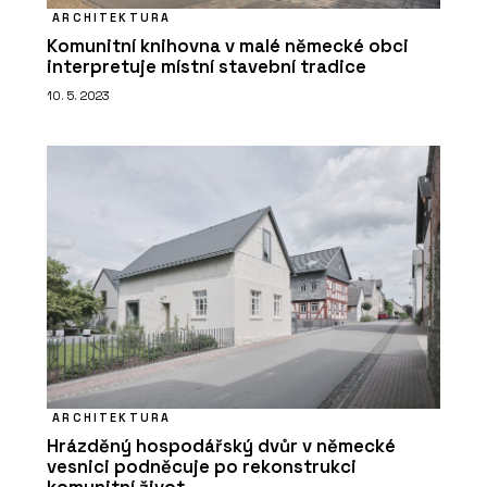
PRODUKTY
ARCHITEKTURA
Aplikace Twinmotion - CEGRA
Komunitní knihovna v malé německé obci
interpretuje místní stavební tradice
10. 5. 2023
ČLÁNKY
Nová verze vizualizačního programu
Twinmotion přináší funkce a
vylepšení, která ocení architekti
ARCHITEKTURA
Hrázděný hospodářský dvůr v německé
vesnici podněcuje po rekonstrukci