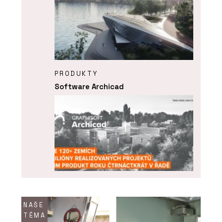
PRODUKTY
Software Archicad
ČLÁNKY
NAŠE
ARCHICAD 29 – „bimování“ prakticky a
TÉMA