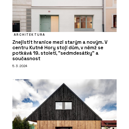
ČLÁNKY
Nový parkovací dům v Ostravě bude
mít hřiště na střeše a nabídne místa
pro auta, lidi i zeleň
ARCHITEKTURA
Znejistit hranice mezi starým a novým. V
centru Kutné Hory stojí dům, v němž se
potkává 19. století, "sedmdesátky" a
současnost
5. 3. 2024
PRODUKTY
Program Artlantis RT²