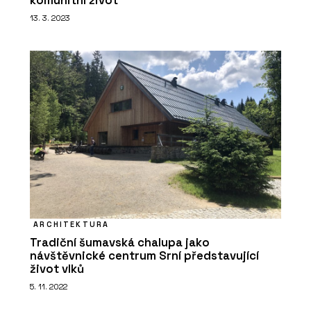
komunitní život
13. 3. 2023
ČLÁNKY
Zvenku moderní a účelná
architektura, uvnitř kvalitní prostory
pro výuku a velkorysé atrium – novou
budovu ekonomické fakulty v Ostravě
brzy zaplní studenti
ARCHITEKTURA
Tradiční šumavská chalupa jako
návštěvnické centrum Srní představující
život vlků
5. 11. 2022