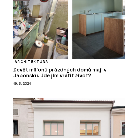
jednoduše
ARCHITEKTURA
Devět milionů prázdných domů mají v
O FIRMĚ
Japonsku. Jde jim vrátit život?
Centrum pro podporu počítačové
19. 8. 2024
grafiky ČR (CEGRA)