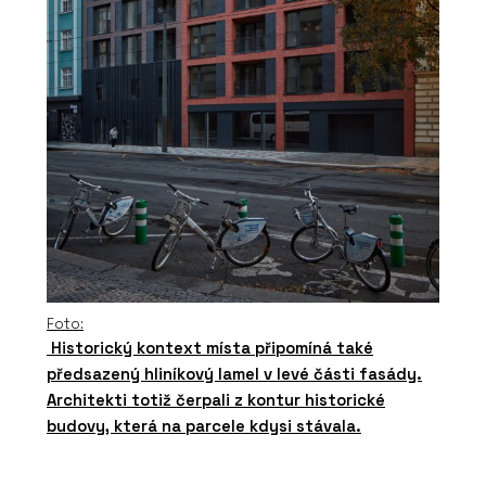
Foto:
Historický kontext místa připomíná také
předsazený hliníkový lamel v levé části fasády.
Architekti totiž čerpali z kontur historické
budovy, která na parcele kdysi stávala.