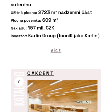
suterénu
2723 m² nadzemní část
Užitná plocha:
609 m²
Plocha pozemku:
157 mil. CZK
Náklady:
Karlín Group (IconiK jako Karlín)
Investor:
VÍCE
OAKCENT
O