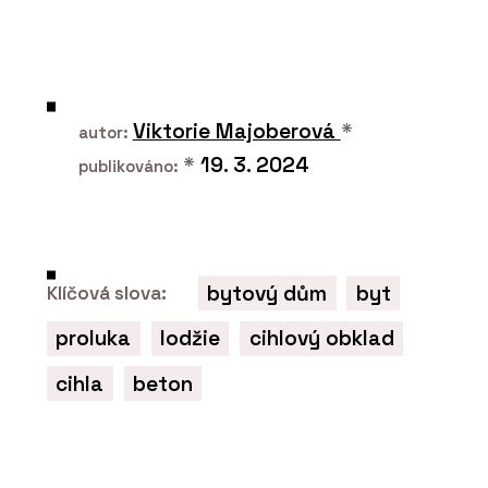
Dubové podlahy - OAKCENT
Viktorie Majoberová
*
autor:
*
19. 3. 2024
publikováno:
ČLÁNKY
bytový dům
byt
Klíčová slova:
Návštěvnické centrum pivovaru
Bernard zve na pivo i kvalitní interiér
proluka
lodžie
cihlový obklad
cihla
beton