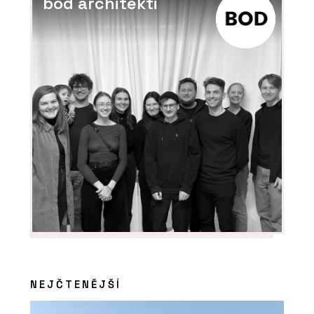
bod architekti
NEJČTENĚJŠÍ