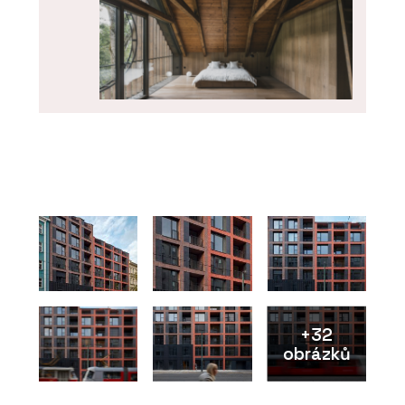
O FIRMĚ
OAKCENT
+32
obrázků
PRODUKTY