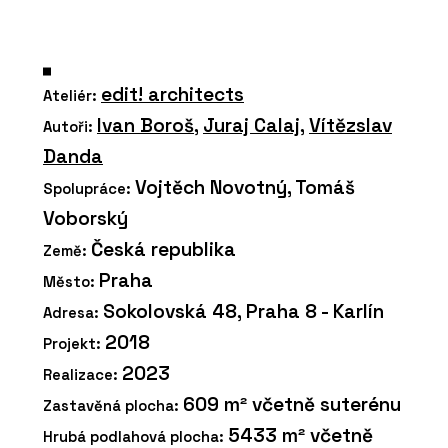
edit! architects
Ateliér:
Ivan Boroš
,
Juraj Calaj
,
Vítězslav
Autoři:
Danda
Vojtěch Novotný, Tomáš
Spolupráce:
Voborský
Česká republika
Země:
Praha
Město:
Sokolovská 48, Praha 8 - Karlín
Adresa:
2018
Projekt:
2023
Realizace:
609 m² včetně suterénu
Zastavěná plocha:
5433 m² včetně
Hrubá podlahová plocha: