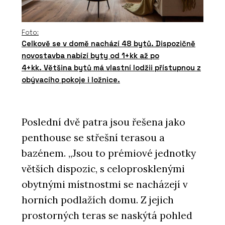
Foto:
Celkově se v domě nachází 48 bytů. Dispozičně
novostavba nabízí byty od 1+kk až po
4+kk. Většina bytů má vlastní lodžii přístupnou z
obývacího pokoje i ložnice.
Poslední dvě patra jsou řešena jako
penthouse se střešní terasou a
bazénem. „Jsou to prémiové jednotky
větších dispozic, s celoprosklenými
obytnými místnostmi se nacházejí v
horních podlažích domu. Z jejich
prostorných teras se naskýtá pohled