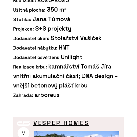
2020-2023
Realizace:
350 m²
Užitná plocha:
Jana Tůmová
Statika:
S+S projekty
Projekce:
Stolařství Vašíček
Dodavatel oken:
HNT
Dodavatel nábytku:
Unilight
Dodavatel osvětlení:
kamnářství Tomáš Jíra –
Realizace krbu:
vnitřní akumulační část; DNA design –
vnější betonový plášť krbu
arboreus
Zahrada:
VESPER HOMES
V