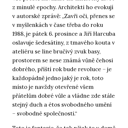
z minulé epochy. Architekti ho evokují
v autorské zprávě: „Zavři oči, přenes se
v myšlenkách v čase třeba do roku
1988, je pátek 6. prosince a Jiří Harcuba
oslavuje šedesátiny, z tmavého kouta v
ateliéru se line bručivý zvuk basy,
prostorem se nese známá vůně čehosi
dobrého, příští rok bude revoluce – je
každopádně jedno jaký je rok, toto
místo je navždy otevřené všem
přátelům dobré vůle a vládne zde stále
stejný duch a étos svobodného umění
– svobodné společnosti.“
Toto je fantazie, že tak nějak to v domě