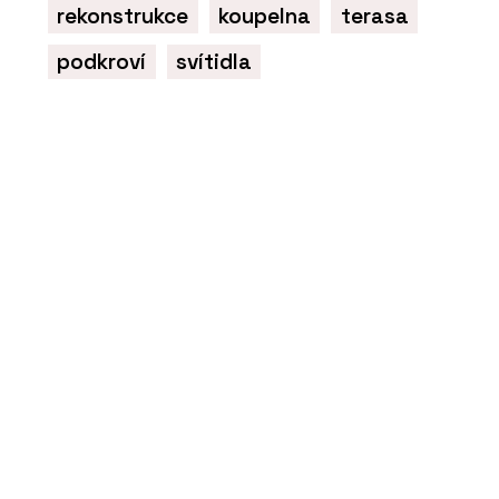
rekonstrukce
koupelna
terasa
podkroví
svítidla
SLUŽBY
Dřevostavba v severském stylu -
VESPER HOMES