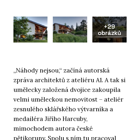
+29
obrázků
„Náhody nejsou,“ začíná autorská
zpráva architektů z ateliéru A1. A tak si
umělecky založená dvojice zakoupila
velmi uměleckou nemovitost – ateliér
zesnulého sklářského výtvarníka a
medailéra Jiřího Harcuby,
mimochodem autora české
pětikoruny. Spolu s ním tu pracoval