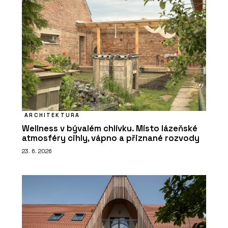
ARCHITEKTURA
Wellness v bývalém chlívku. Místo lázeňské
atmosféry cihly, vápno a přiznané rozvody
23. 6. 2026