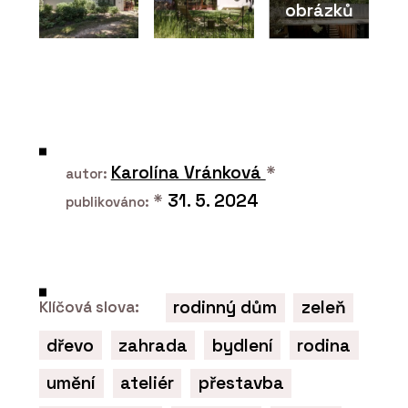
obrázků
SLUŽBY
Dřevostavba ke komerčnímu využití -
VESPER HOMES
Karolína Vránková
*
autor:
*
31. 5. 2024
publikováno:
rodinný dům
zeleň
Klíčová slova:
ČLÁNKY
dřevo
zahrada
bydlení
rodina
Domov splněných snů. Hotový byl za
dva měsíce
umění
ateliér
přestavba