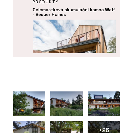
PRODUKTY
Celomastková akumulační kamna Waff
- Vesper Homes
ČLÁNKY
Bydlení, co léčí tělo i duši
+26