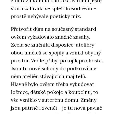
z obrazu Kamila Lhotáka. K tomu ještě
stará zahrada se spletí kosodřevin –
prostě nebývale poetický mix.
Přetvořit dům na současný standard
ovšem vyžadovalo značné zásahy.
Zcela se změnila dispozice: ateliéry
obou umělců se spojily a vznikl obytný
prostor. Vedle přibyl pokojík pro hosta.
Jsou tu nové schody do podkroví a v
něm ateliér stávajících majitelů.
Hlavně bylo ovšem třeba vybudovat
ložnice, dětské pokoje a koupelnu, to
vše vzniklo v suterénu domu. Změny
jsou patrné i zvenčí – je tu nová pavlač