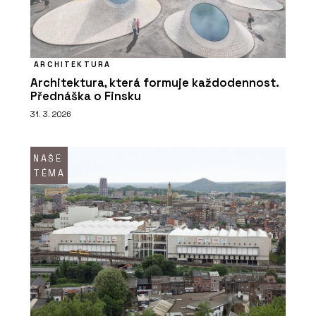
PRODUKTY
Konferenční stolky - BeOak by
ARCHITEKTURA
Javorina
Architektura, která formuje každodennost.
Přednáška o Finsku
31. 3. 2026
NAŠE
TÉMA
PRODUKTY
Postele - BeOak by Javorina