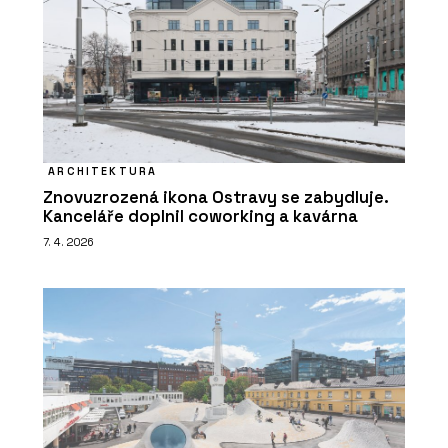
BeOak by Javorina
ARCHITEKTURA
Znovuzrozená ikona Ostravy se zabydluje.
Kanceláře doplnil coworking a kavárna
PRODUKTY
7. 4. 2026
Modulární set pro domácí cvičení
SANA - BeOak by Javorina