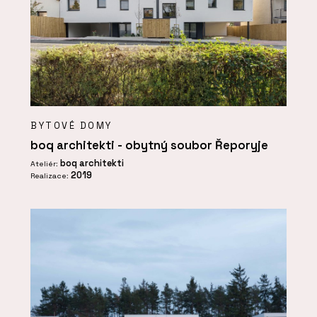
BYTOVÉ DOMY
boq architekti - obytný soubor Řeporyje
boq architekti
Ateliér:
2019
Realizace: