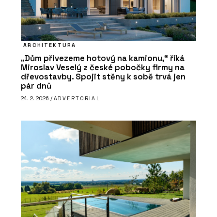
ARCHITEKTURA
„Dům přivezeme hotový na kamionu,“ říká
Miroslav Veselý z české pobočky firmy na
dřevostavby. Spojit stěny k sobě trvá jen
pár dnů
24. 2. 2026 /
ADVERTORIAL