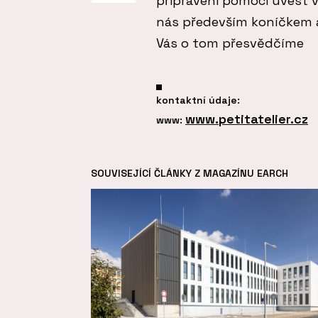
připraveni pomoci uvést 
nás především koníčkem a 
Vás o tom přesvědčíme
kontaktní údaje:
www.petitatelier.cz
www:
SOUVISEJÍCÍ ČLÁNKY Z MAGAZÍNU EARCH