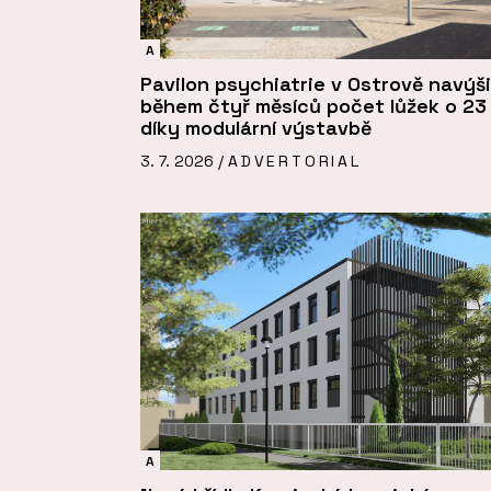
A
Pavilon psychiatrie v Ostrově navýši
během čtyř měsíců počet lůžek o 23
díky modulární výstavbě
3. 7. 2026 /
ADVERTORIAL
A