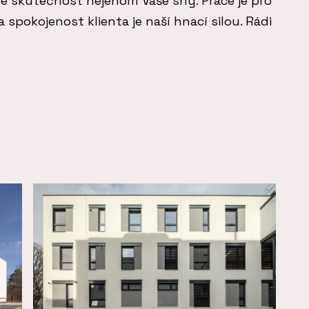
ve skutečnost nejenom Vaše sny. Práce je pro
spokojenost klienta je naší hnací silou. Rádi