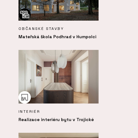
OBČANSKÉ STAVBY
Mateřská škola Podhrad v Humpolci
INTERIÉR
Realizace interiéru bytu v Trojické