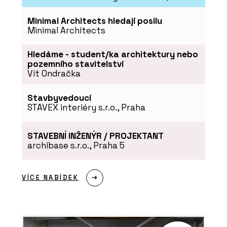
objektů
Minimal Architects hledají posilu
Minimal Architects
Hledáme - student/ka architektury nebo
pozemního stavitelství
Vít Ondračka
PRODUKTY
Stavbyvedoucí
STAVEX interiéry s.r.o., Praha
Modulární školy - KOMA
STAVEBNÍ INŽENÝR / PROJEKTANT
archibase s.r.o., Praha 5
VÍCE NABÍDEK
ČLÁNKY
Designové moduly přesně
na míru zákazníka. KOMA