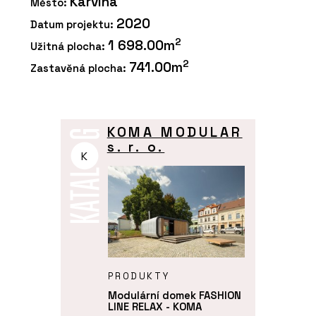
Karviná
Město:
2020
Datum projektu:
2
1 698.00m
Užitná plocha:
2
741.00m
Zastavěná plocha:
KOMA MODULAR
s. r. o.
K
PRODUKTY
Modulární domek FASHION
LINE RELAX - KOMA