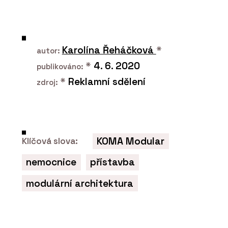
Karolína Řeháčková
*
autor:
*
4. 6. 2020
publikováno:
*
Reklamní sdělení
zdroj:
PRODUKTY
Modulární nemocnice -
KOMA
KOMA Modular
Klíčová slova:
nemocnice
přístavba
modulární architektura
ČLÁNKY
Restaurace coby
designová loď u řeky
Moravy