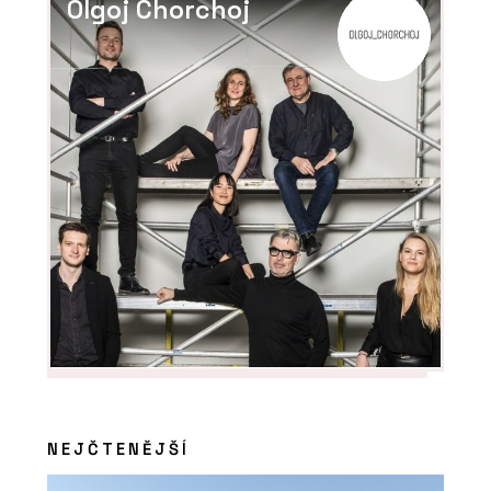
MODULAR představila
Olgoj Chorchoj
novou kolekci Fashion line
NEJČTENĚJŠÍ