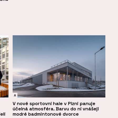
A
V nové sportovní hale v Plzni panuje
účelná atmosféra. Barvu do ní vnášejí
eli
modré badmintonové dvorce