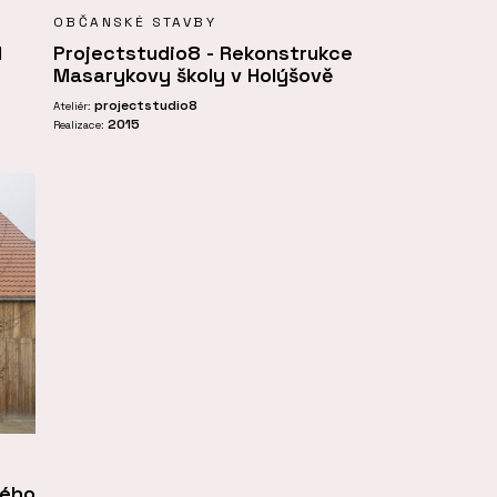
OBČANSKÉ STAVBY
d
Projectstudio8 - Rekonstrukce
Masarykovy školy v Holýšově
projectstudio8
Ateliér:
2015
Realizace:
kého