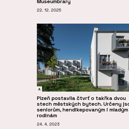
Museumbrary
22. 12. 2025
A
Plzeň postavila čtvrť o takřka dvou
stech městských bytech. Určeny js
seniorům, hendikepovaným i mladým
rodinám
24. 4. 2023