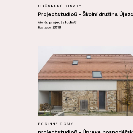
OBČANSKÉ STAVBY
Projectstudio8 - Školní družina Újez
projectstudio8
Ateliér:
2018
Realizace:
RODINNÉ DOMY
projectstudio8 - Úprava hospodářs