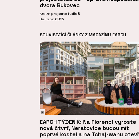
dvora Bukovec
projectstudio8
Ateliér:
2015
Realizace:
SOUVISEJÍCÍ ČLÁNKY Z MAGAZÍNU EARCH
N
EARCH TÝDENÍK: Na Florenci vyroste
nová čtvrť, Neratovice budou mít
poprvé kostel a na Tchaj-wanu otevř