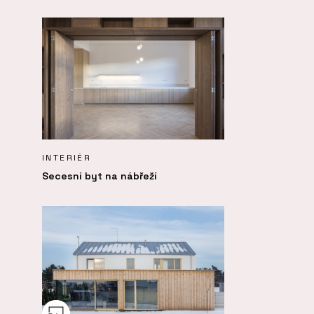
INTERIÉR
Secesní byt na nábřeží