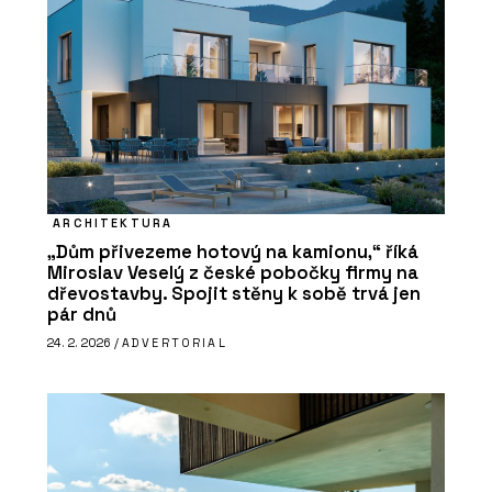
ARCHITEKTURA
„Dům přivezeme hotový na kamionu,“ říká
Miroslav Veselý z české pobočky firmy na
dřevostavby. Spojit stěny k sobě trvá jen
pár dnů
24. 2. 2026 /
ADVERTORIAL