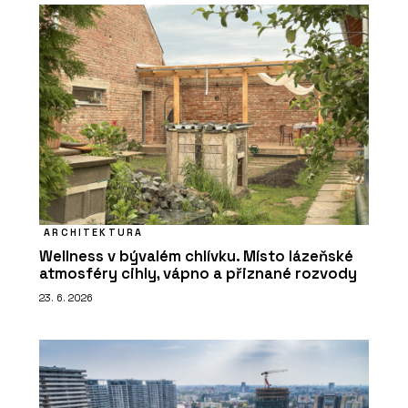
ARCHITEKTURA
Wellness v bývalém chlívku. Místo lázeňské
atmosféry cihly, vápno a přiznané rozvody
23. 6. 2026