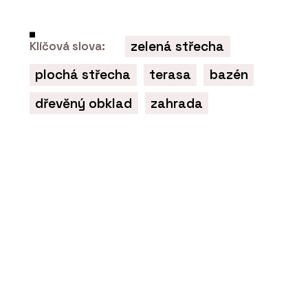
zelená střecha
Klíčová slova:
plochá střecha
terasa
bazén
dřevěný obklad
zahrada
O FIRMĚ
mmcité