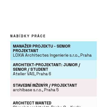
ČLÁNKY
UFO: Přístřešek připravený na přistání
ve veřejném prostoru
NABÍDKY PRÁCE
MANAŽER PROJEKTU - SENIOR
PROJEKTANT
LOXIA Architectes Ingenierie s.r.o., Praha
ARCHITEKT-PROJEKTANT: JUNIOR /
PRODUKTY
SENIOR / STUDENT
Atelier VAS, Praha 6
Typo - mmcité
STAVEBNÍ INŽENÝR / PROJEKTANT
archibase s.r.o., Praha 5
ARCHITECT WANTED