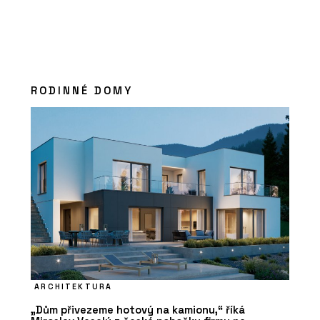
RODINNÉ DOMY
ARCHITEKTURA
„Dům přivezeme hotový na kamionu,“ říká