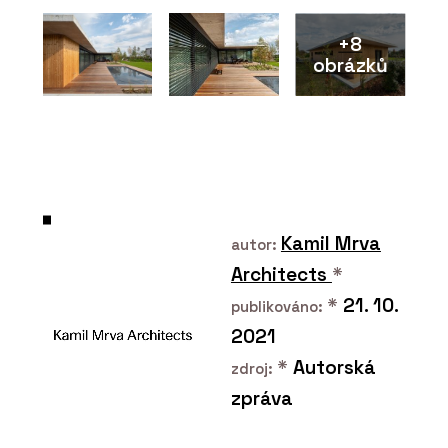
+8
obrázků
PRODUKTY
Morse Dot - mmcité
Kamil Mrva
autor:
Architects
*
*
21. 10.
publikováno:
2021
*
Autorská
zdroj:
PRODUKTY
zpráva
Platform - mmcité