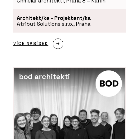
Chmelař architekti, Praha 8 – Karlín
Architekt/ka - Projektant/ka
Atribut Solutions s.r.o., Praha
ČLÁNKY
Moravské náměstí v Brně po
revitalizaci doplnila lavička o délce
VÍCE NABÍDEK
120 metrů
bod architekti
ČLÁNKY
Italské městečko, kde se historie
potkává s designem