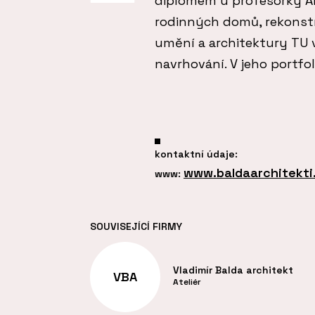
diplomem u profesorky A
rodinných domů, rekonst
umění a architektury TU v
navrhování. V jeho portfo
kontaktní údaje:
www.baldaarchitekti
www:
SOUVISEJÍCÍ FIRMY
Vladimír Balda architekt
VBA
Ateliér