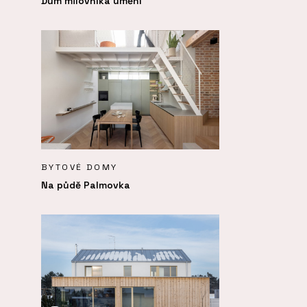
Dům milovníka umění
BYTOVÉ DOMY
Na půdě Palmovka