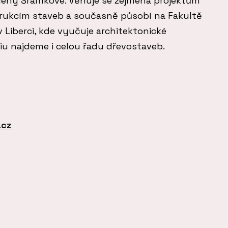
leny Šrámkové. Věnuje se zejména projektům
rukcím staveb a současně působí na Fakultě
 Liberci, kde vyučuje architektonické
liu najdeme i celou řadu dřevostaveb.
.cz