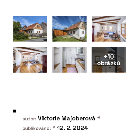
ČLÁNKY
Líbeznice věří architektům. Nový
školní pavilon přirozeně zapadá do
krajiny i struktury obce
+10
obrázků
PRODUKTY
Konstrukční sádrokartonová deska
RigiStabil - Rigips
Viktorie Majoberová
*
autor:
*
12. 2. 2024
publikováno: