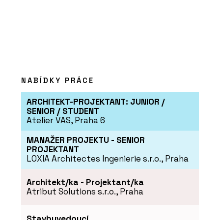
NABÍDKY PRÁCE
ARCHITEKT-PROJEKTANT: JUNIOR /
PRODUKTY
SENIOR / STUDENT
Atelier VAS, Praha 6
Suché podlahy RigiStabil - Rigips
MANAŽER PROJEKTU - SENIOR
PROJEKTANT
LOXIA Architectes Ingenierie s.r.o., Praha
Architekt/ka - Projektant/ka
Atribut Solutions s.r.o., Praha
Stavbyvedoucí