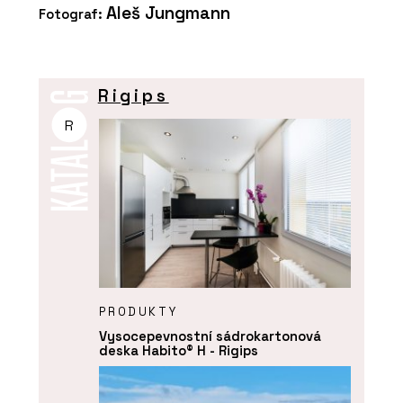
Aleš Jungmann
Fotograf:
Rigips
R
PRODUKTY
Vysocepevnostní sádrokartonová
deska Habito® H - Rigips