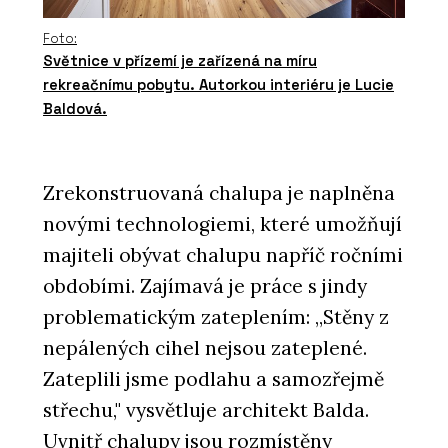
Foto:
Světnice v přízemí je zařízená na míru
rekreačnímu pobytu. Autorkou interiéru je Lucie
Baldová.
Zrekonstruovaná chalupa je naplněna
novými technologiemi, které umožňují
majiteli obývat chalupu napříč ročními
obdobími. Zajímavá je práce s jindy
problematickým zateplením: „Stěny z
nepálených cihel nejsou zateplené.
Zateplili jsme podlahu a samozřejmě
střechu," vysvětluje architekt Balda.
Uvnitř chalupy jsou rozmístěny