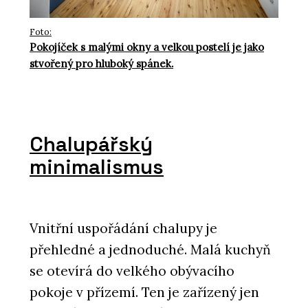
Foto:
Pokojíček s malými okny a velkou postelí je jako
stvořený pro hluboký spánek.
Chalupářský
minimalismus
Vnitřní uspořádání chalupy je
přehledné a jednoduché. Malá kuchyň
se otevírá do velkého obývacího
pokoje v přízemí. Ten je zařízený jen