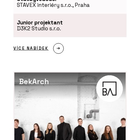
STAVEX interiéry s.r.o., Praha
PRODUKTY
Akustické kazetové podhledy
Junior projektant
Eurocoustic - Rigips
D3K2 Studio s.r.o.
VÍCE NABÍDEK
BekArch
O FIRMĚ
Rigips