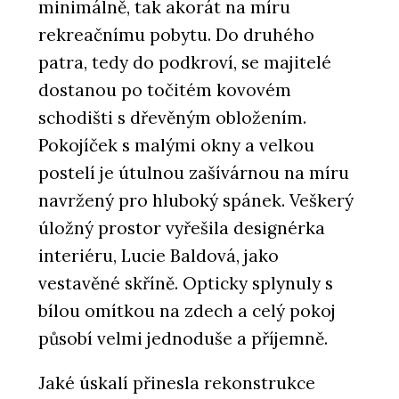
minimálně, tak akorát na míru
rekreačnímu pobytu. Do druhého
patra, tedy do podkroví, se majitelé
dostanou po točitém kovovém
schodišti s dřevěným obložením.
Pokojíček s malými okny a velkou
postelí je útulnou zašívárnou na míru
navržený pro hluboký spánek. Veškerý
úložný prostor vyřešila designérka
interiéru, Lucie Baldová, jako
vestavěné skříně. Opticky splynuly s
bílou omítkou na zdech a celý pokoj
působí velmi jednoduše a příjemně.
Jaké úskalí přinesla rekonstrukce