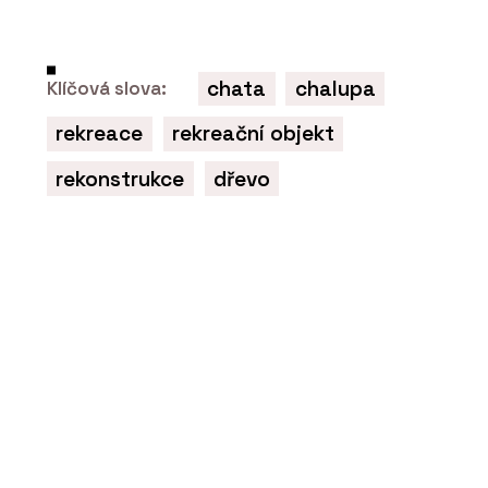
chata
chalupa
Klíčová slova:
rekreace
rekreační objekt
ČLÁNKY
Pražský Fragment získal druhé místo
rekonstrukce
dřevo
v kategorii inovace v mezinárodní
soutěži Gypsum Trophy
PRODUKTY
Profikalkulátor Rigips