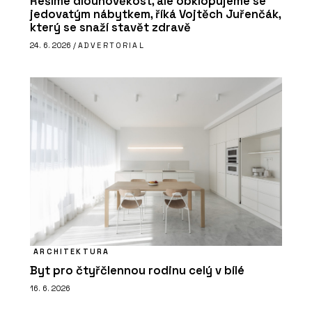
Řešíme dlouhověkost, ale obklopujeme se
jedovatým nábytkem, říká Vojtěch Juřenčák,
který se snaží stavět zdravě
24. 6. 2026 /
ADVERTORIAL
ARCHITEKTURA
Byt pro čtyřčlennou rodinu celý v bílé
16. 6. 2026