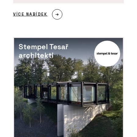
ČLÁNKY
Jak správně naplánovat rozvržení
VÍCE NABÍDEK
kanceláře New Work. Dejte své
kanceláři strukturu!
Stempel Tesař
architekti
PRODUKTY
Stůl furniloop - Wiesner-Hager