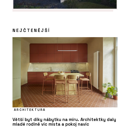
NEJČTENĚJŠÍ
ČLÁNKY
Pracovní stoly, které lze přesouvat i
skládat
ARCHITEKTURA
PRODUKTY
Větší byt díky nábytku na míru. Architektky daly
Židle puc - Wiesner-Hager
mladé rodině víc místa a pokoj navíc