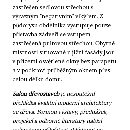
zastřešen sedlovou střechou s
výrazným "negativním" vikýřem. Z
půdorysu obdélníka vystupuje pouze
přístavba zádveří se vstupem
zastřešená pultovou střechou. Obytné
místnosti situované u jižní fasády jsou
v přízemí osvětlené okny bez parapetu
a v podkroví průběžným oknem přes
celou délku domu.
Salon dřevostaveb
je nesoutěžní
přehlídka kvalitní moderní architektury
ze dřeva. Formou výstavy, přednášek,
projekcí a odborné literatury nabízí
jedinečnou příležitost zhlédnout na