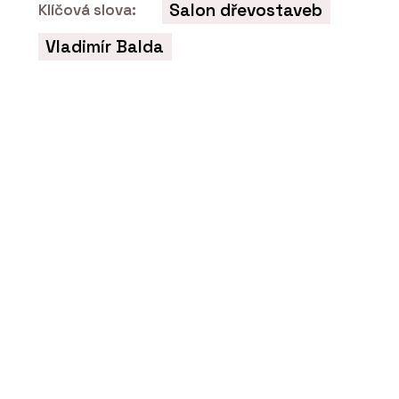
Salon dřevostaveb
Klíčová slova:
Vladimír Balda
PRODUKTY
Židle nooi - Wiesner-Hager
ČLÁNKY
Když židle není jen vaše. Jak zařídit
pohodlné sezení i na sdílených
pracovištích