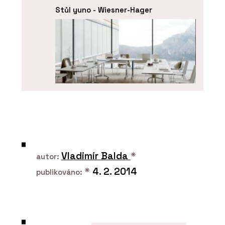
Stůl yuno - Wiesner-Hager
ČLÁNKY
Spolu u kancelářského stolu.
Kanceláře se mění v místa ke
Vladimír Balda
*
spolupráci a setkávání
autor:
*
4. 2. 2014
publikováno: