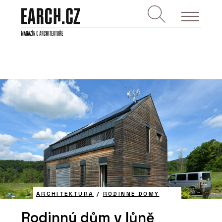
ARCHITEKTURA
/
RODINNÉ DOMY
Rodinný dům v lůně