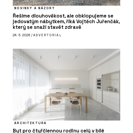
NOVINKY A NÁZORY
Řešíme dlouhověkost, ale obklopujeme se
jedovatým nábytkem, říká Vojtěch Juřenčák,
který se snaží stavět zdravě
24. 6. 2026 /
ADVERTORIAL
ARCHITEKTURA
Byt pro čtyřčlennou rodinu celý v bílé