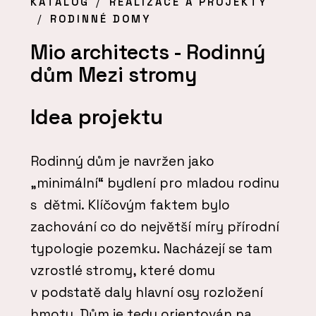
KATALOG
REALIZACE A PROJEKTY
RODINNÉ DOMY
Mio architects - Rodinný
dům Mezi stromy
Idea projektu
Rodinný dům je navržen jako
„minimální“ bydlení pro mladou rodinu
s dětmi. Klíčovým faktem bylo
zachování co do největší míry přírodní
typologie pozemku. Nacházejí se tam
vzrostlé stromy, které domu
v podstatě daly hlavní osy rozložení
hmoty. Dům je tedy orientován na