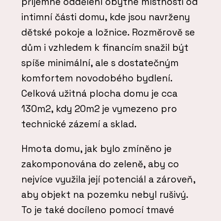
příjemné oddělení obytné místnosti od
intimní části domu, kde jsou navrženy
dětské pokoje a ložnice. Rozměrově se
dům i vzhledem k financím snažil být
spíše minimální, ale s dostatečným
komfortem novodobého bydlení.
Celková užitná plocha domu je cca
130m2, kdy 20m2 je vymezeno pro
technické zázemí a sklad.
Hmota domu, jak bylo zmíněno je
zakomponována do zeleně, aby co
nejvíce využila její potenciál a zároveň,
aby objekt na pozemku nebyl rušivý.
To je také docíleno pomocí tmavé