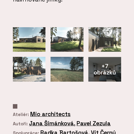
+7
obrázků
Mio architects
Ateliér:
Jana Šimánková
,
Pavel Zezula
Autoři:
Radka Bartošová
,
Vít Černý
Spolupráce: