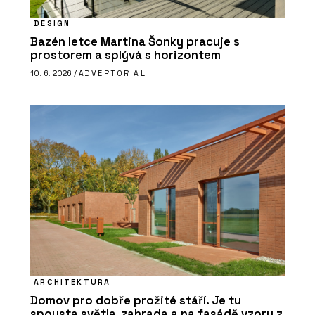
DESIGN
Bazén letce Martina Šonky pracuje s
prostorem a splývá s horizontem
10. 6. 2026 /
ADVERTORIAL
ARCHITEKTURA
Domov pro dobře prožité stáří. Je tu
spousta světla, zahrada a na fasádě vzory z