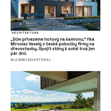
ARCHITEKTURA
„Dům přivezeme hotový na kamionu,“ říká
Miroslav Veselý z české pobočky firmy na
dřevostavby. Spojit stěny k sobě trvá jen
pár dnů
24. 2. 2026 /
ADVERTORIAL