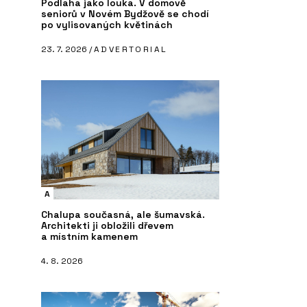
Podlaha jako louka. V domově
seniorů v Novém Bydžově se chodí
po vylisovaných květinách
23. 7. 2026 /
ADVERTORIAL
A
Chalupa současná, ale šumavská.
Architekti ji obložili dřevem
a místním kamenem
4. 8. 2026