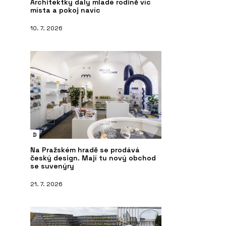
Architektky daly mladé rodině víc
místa a pokoj navíc
10. 7. 2026
D
Na Pražském hradě se prodává
český design. Mají tu nový obchod
se suvenýry
21. 7. 2026