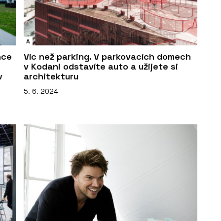
A
nce
Víc než parking. V parkovacích domech
v Kodani odstavíte auto a užijete si
v
architekturu
5. 6. 2024