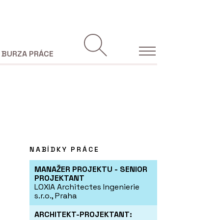
BURZA PRÁCE
NABÍDKY PRÁCE
MANAŽER PROJEKTU - SENIOR
PROJEKTANT
LOXIA Architectes Ingenierie
s.r.o., Praha
ARCHITEKT-PROJEKTANT: