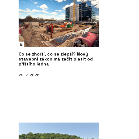
N
Co se zhorší, co se zlepší? Nový
stavební zákon má začít platit od
příštího ledna
29. 7. 2026
PRODUKTY
O 
 Battente - ECLISSE
ECLISSE Syntesis Areo – ECLISSE
EC