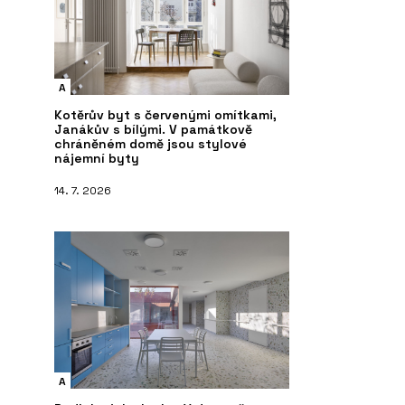
A
Kotěrův byt s červenými omítkami,
Janákův s bílými. V památkově
chráněném domě jsou stylové
nájemní byty
14. 7. 2026
A