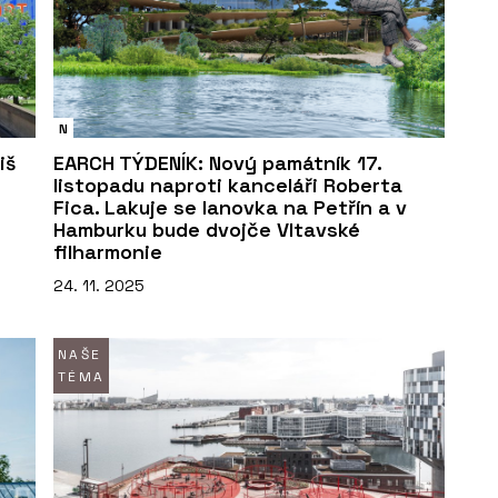
N
iš
EARCH TÝDENÍK: Nový památník 17.
listopadu naproti kanceláři Roberta
Fica. Lakuje se lanovka na Petřín a v
Hamburku bude dvojče Vltavské
filharmonie
24. 11. 2025
NAŠE
TÉMA