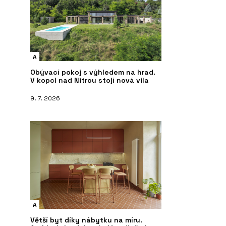
A
Obývací pokoj s výhledem na hrad.
V kopci nad Nitrou stojí nová vila
9. 7. 2026
A
Větší byt díky nábytku na míru.