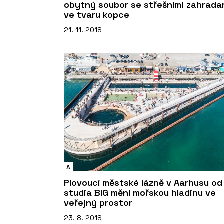
obytný soubor se střešními zahrada
ve tvaru kopce
21. 11. 2018
A
Plovoucí městské lázně v Aarhusu od
studia BIG mění mořskou hladinu ve
veřejný prostor
23. 8. 2018