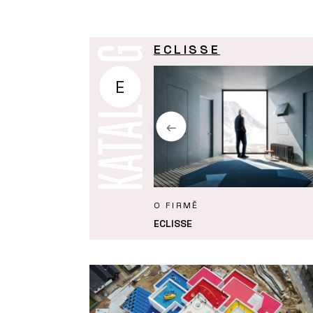
ECLISSE
E
KTY
O FIRMĚ
 Syntesis Areo – ECLISSE
ECLISSE