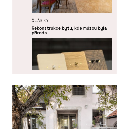
ČLÁNKY
Rekonstrukce bytu, kde múzou byla
příroda
PRODUKTY
Vypínače a zásuvky NEXA QUADRO -
OBZOR