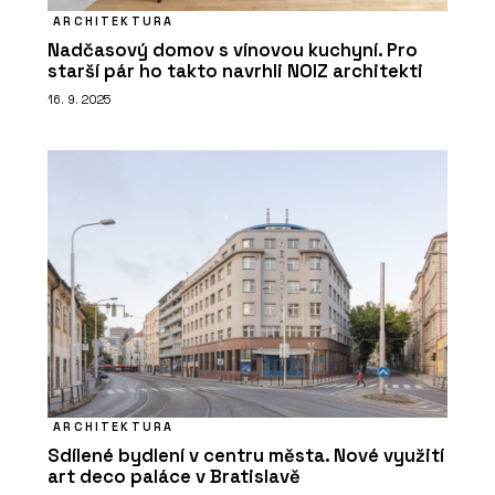
Moderní pojetí páčkových vypínačů
ARCHITEKTURA
NEXA z tradičních materiálů
Nadčasový domov s vínovou kuchyní. Pro
starší pár ho takto navrhli NOIZ architekti
16. 9. 2025
PRODUKTY
Vypínače a zásuvky NEXA RONDO -
OBZOR
ARCHITEKTURA
Sdílené bydlení v centru města. Nové využití
art deco paláce v Bratislavě