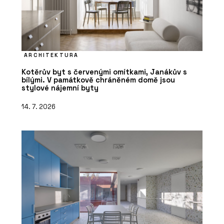
ARCHITEKTURA
Kotěrův byt s červenými omítkami, Janákův s
bílými. V památkově chráněném domě jsou
stylové nájemní byty
14. 7. 2026