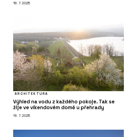
18. 7. 2025
PRODUKTY
Vypínače a zásuvky DECENTE - OBZOR
ARCHITEKTURA
Výhled na vodu z každého pokoje. Tak se
O FIRMĚ
žije ve víkendovém domě u přehrady
OBZOR
16. 7. 2025