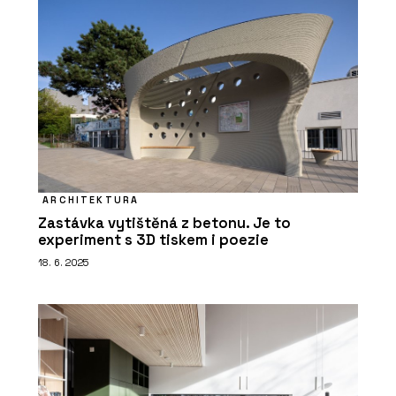
ČLÁNKY
Šest dekád na OBZORu: Od cibule k
originálním vypínačům
ARCHITEKTURA
Zastávka vytištěná z betonu. Je to
experiment s 3D tiskem i poezie
18. 6. 2025