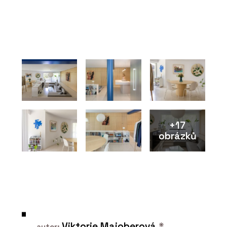
+17
obrázků
Viktorie Majoberová
*
autor: