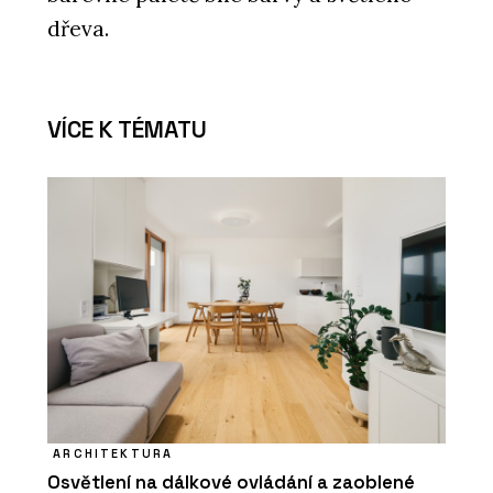
dřeva.
PRODUKTY
VÍCE K TÉMATU
Stůl furniloop - Wiesner-Hager
ČLÁNKY
Pracovní stoly, které lze přesouvat i
skládat
ARCHITEKTURA
Osvětlení na dálkové ovládání a zaoblené