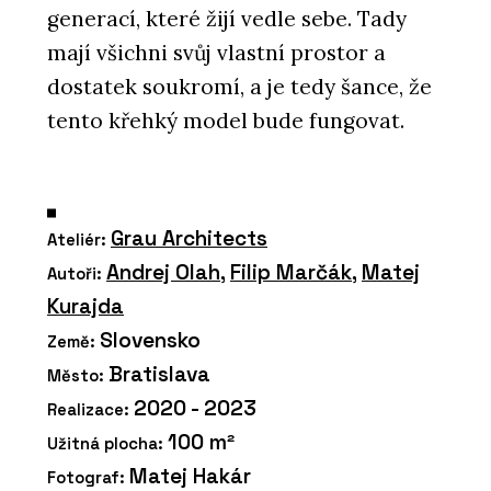
generací, které žijí vedle sebe. Tady
mají všichni svůj vlastní prostor a
dostatek soukromí, a je tedy šance, že
tento křehký model bude fungovat.
Grau Architects
Ateliér:
Andrej Olah
,
Filip Marčák
,
Matej
Autoři:
Kurajda
Slovensko
Země:
Bratislava
Město:
2020 - 2023
Realizace:
100 m²
Užitná plocha:
Matej Hakár
Fotograf: