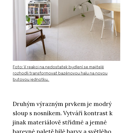
PRODUKTY
Židle motiv - Wiesner-Hager
Foto: V reakci na nedostatek bydlení se majitelé
rozhodli transformovat bazénovou halu na novou
ČLÁNKY
bytovou jednotku.
Jak správně naplánovat rozvržení
kanceláře New Work. Dejte své
kanceláři strukturu!
Druhým výrazným prvkem je modrý
sloup s nosníkem. Vytváří kontrast k
jinak materiálově střídmé a jemné
barevné paletě bílé barvy a světlého