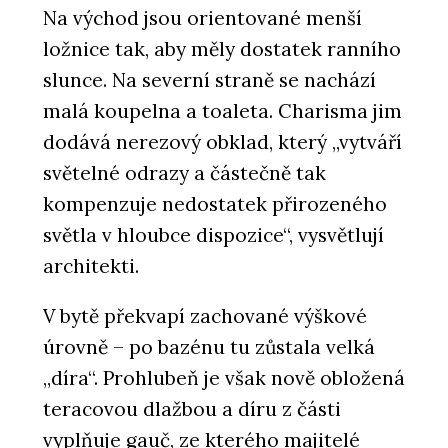
Na východ jsou orientované menší
ložnice tak, aby měly dostatek ranního
ČLÁNKY
slunce. Na severní straně se nachází
Spolu u kancelářského stolu.
Kanceláře se mění v místa ke
malá koupelna a toaleta. Charisma jim
spolupráci a setkávání
dodává nerezový obklad, který „vytváří
světelné odrazy a částečně tak
kompenzuje nedostatek přirozeného
světla v hloubce dispozice“, vysvětlují
architekti.
V bytě překvapí zachované výškové
úrovně – po bazénu tu zůstala velká
PRODUKTY
Židle nooi - Wiesner-Hager
„díra“. Prohlubeň je však nově obložená
teracovou dlažbou a díru z části
vyplňuje gauč, ze kterého majitelé