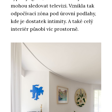
mohou sledovat televizi. Vznikla tak
odpočívací zóna pod úrovní podlahy,
kde je dostatek intimity. A také celý
interiér působí víc prostorně.
ČLÁNKY
Když židle není jen vaše. Jak zařídit
pohodlné sezení i na sdílených
pracovištích