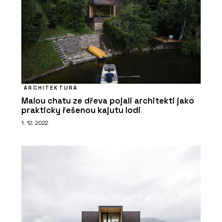
BeOak by Javorina
ARCHITEKTURA
Malou chatu ze dřeva pojali architekti jako
prakticky řešenou kajutu lodi
PRODUKTY
1. 12. 2022
Modulární set pro domácí cvičení
SANA - BeOak by Javorina