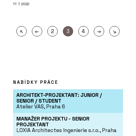
17. 7. 2022
←
→
↖
2
3
4
↘
NABÍDKY PRÁCE
ARCHITEKT-PROJEKTANT: JUNIOR /
SENIOR / STUDENT
Atelier VAS, Praha 6
MANAŽER PROJEKTU - SENIOR
PROJEKTANT
LOXIA Architectes Ingenierie s.r.o., Praha