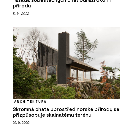
fasáda soběstačných chat odráží okolní
Modulární úložné systémy LINK -
přírodu
BeOak by Javorina
3. 11. 2022
ARCHITEKTURA
Skromná chata uprostřed norské přírody se
přizpůsobuje skalnatému terénu
27. 9. 2022