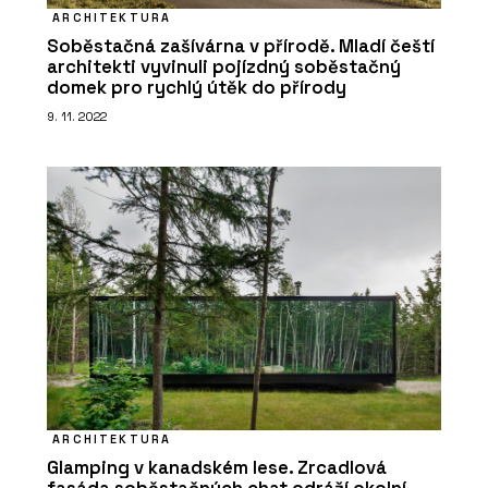
ARCHITEKTURA
Soběstačná zašívárna v přírodě. Mladí čeští
architekti vyvinuli pojízdný soběstačný
domek pro rychlý útěk do přírody
9. 11. 2022
SLUŽBY
Program JAVORINA PRO - BeOak by
Javorina
ARCHITEKTURA
Glamping v kanadském lese. Zrcadlová
PRODUKTY