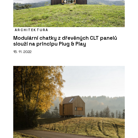
PRODUKTY
Konferenční stolky - BeOak by
ARCHITEKTURA
Javorina
Modulární chatky z dřevěných CLT panelů
slouží na principu Plug & Play
15. 11. 2022
PRODUKTY
Postele - BeOak by Javorina