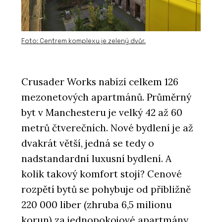
Foto: Centrem komplexu je zelený dvůr.
Crusader Works nabízí celkem 126
mezonetových apartmánů. Průměrný
byt v Manchesteru je velký 42 až 60
metrů čtverečních. Nové bydlení je až
dvakrát větší, jedná se tedy o
nadstandardní luxusní bydlení. A
kolik takový komfort stojí? Cenové
rozpětí bytů se pohybuje od přibližně
220 000 liber (zhruba 6,5 milionu
korun) za jednopokojové apartmány