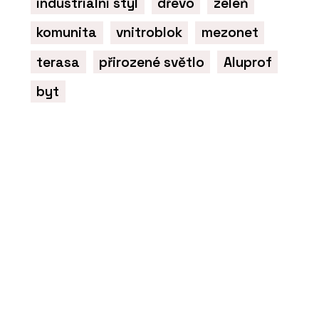
industriální styl
dřevo
zeleň
komunita
vnitroblok
mezonet
terasa
přirozené světlo
Aluprof
byt
PRODUKTY
Okenní a dveřní systém s tepelnou
izolací MB-86N - Aluprof
ČLÁNKY