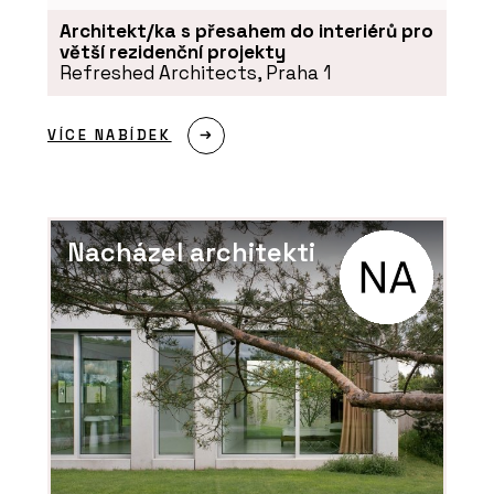
Architekt/ka s přesahem do interiérů pro
větší rezidenční projekty
Refreshed Architects, Praha 1
PRODUKTY
VÍCE NABÍDEK
Sloupko-příčková, strukturální fasáda
MB-SR50N EFEKT - Aluprof
Nacházel architekti
ČLÁNKY
Bytová věž na pobřeží Portugalska.
Její fasáda vychází z rytmu lodních
kontejnerů