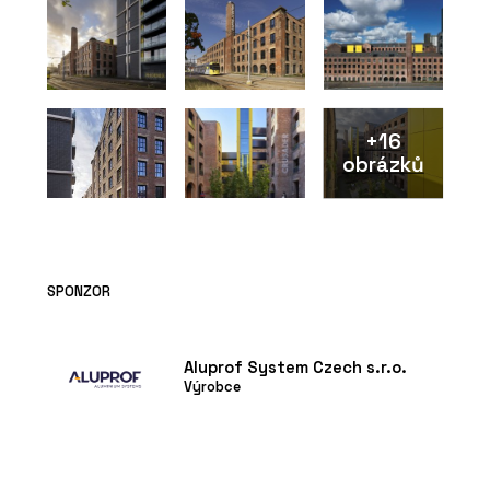
+16
obrázků
ČLÁNKY
V historickém centru Vratislavi stojí
luxusní bytový dům. Má výhled do
SPONZOR
zeleně, volnočasové sportoviště a
wellness
Aluprof System Czech s.r.o.
Výrobce