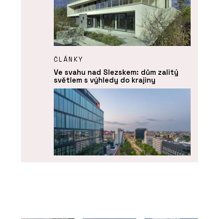
ČLÁNKY
Ve svahu nad Slezskem: dům zalitý
světlem s výhledy do krajiny
PRODUKTY
Okenní a dveřní systém MB-104
PASSIVE - Aluprof