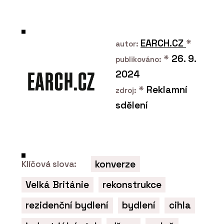
PRODUKTY
EARCH.CZ
*
autor:
Okenní a dveřní systém s tepelnou
*
26. 9.
publikováno:
izolací MB-79N - Aluprof
2024
*
Reklamní
zdroj:
sdělení
konverze
Klíčová slova:
O FIRMĚ
Velká Británie
rekonstrukce
Aluprof System Czech s.r.o.
rezidenční bydlení
bydlení
cihla