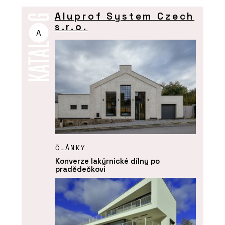
Aluprof System Czech
s.r.o.
A
ČLÁNKY
Konverze lakýrnické dílny po
pradědečkovi