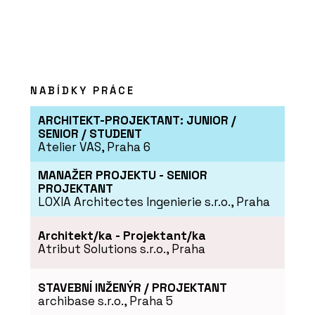
Černá perla, klenot Ostravy, ve
kterém se lidé léčí
NABÍDKY PRÁCE
ARCHITEKT-PROJEKTANT: JUNIOR /
SENIOR / STUDENT
Atelier VAS, Praha 6
MANAŽER PROJEKTU - SENIOR
PROJEKTANT
PRODUKTY
LOXIA Architectes Ingenierie s.r.o., Praha
Sloupko-příčková fasáda s vysokou
tepelnou izolací MB-MT50N - Aluprof
Architekt/ka - Projektant/ka
Atribut Solutions s.r.o., Praha
STAVEBNÍ INŽENÝR / PROJEKTANT
archibase s.r.o., Praha 5