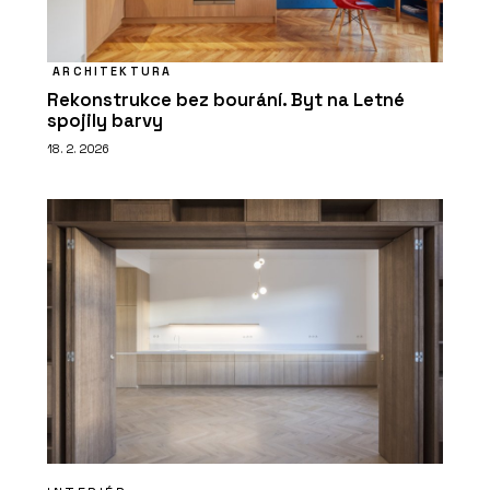
ARCHITEKTURA
Rekonstrukce bez bourání. Byt na Letné
spojily barvy
ČLÁNKY
18. 2. 2026
Přírodní Marmoleum se se
socialistickým PVC nedá v ničem
srovnat, říká architekt René Dlesk.
Hodí se do paneláku, kanceláří i vily z
první republiky