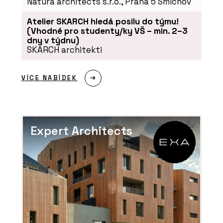
Natura architects s.r.o., Praha 5 Smíchov
Atelier SKARCH hledá posilu do týmu!
(Vhodné pro studenty/ky VŠ – min. 2–3
dny v týdnu)
SKARCH architekti
VÍCE NABÍDEK
Expert Architects