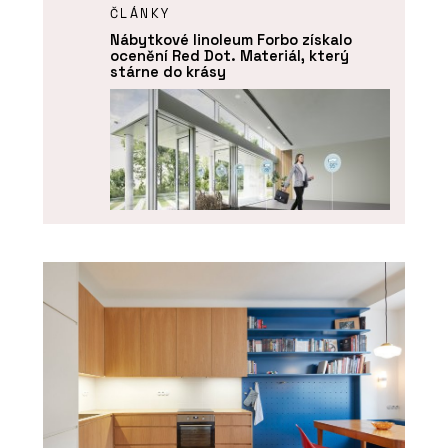
ČLÁNKY
Nábytkové linoleum Forbo získalo
ocenění Red Dot. Materiál, který
stárne do krásy
PRODUKTY
Funkční čisticí rohože Coral - Forbo
Flooring Systems