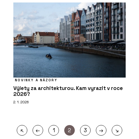
NOVINKY A NÁZORY
Výlety za architekturou. Kam vyrazit v roce
2026?
2. 1. 2026
←
→
↖
1
2
3
↘