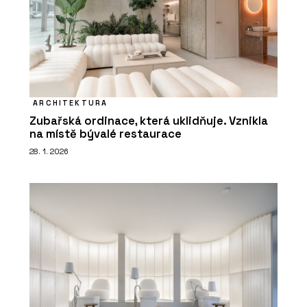
PRODUKTY
Luxusní vinylové dílce Allura - Forbo
Flooring Systems
ARCHITEKTURA
Zubařská ordinace, která uklidňuje. Vznikla
na místě bývalé restaurace
28. 1. 2026