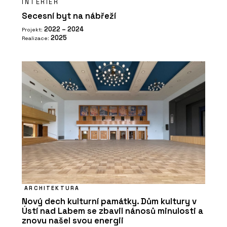
INTERIÉR
PRODUKTY
Secesní byt na nábřeží
Sametový vinyl Flotex - Forbo
Flooring Systems
2022 – 2024
Projekt:
2025
Realizace:
O FIRMĚ
Forbo Flooring Systems
ARCHITEKTURA
Nový dech kulturní památky. Dům kultury v
Ústí nad Labem se zbavil nánosů minulosti a
znovu našel svou energii