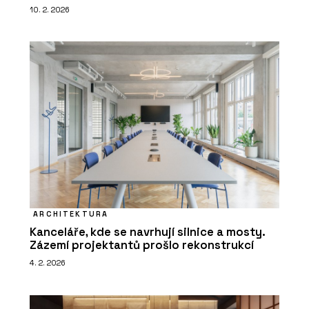
10. 2. 2026
PRODUKTY
Linoleum na nábytek - Forbo Flooring
Systems
ARCHITEKTURA
Kanceláře, kde se navrhují silnice a mosty.
Zázemí projektantů prošlo rekonstrukcí
PRODUKTY
4. 2. 2026
Akustický vinyl Sarlon a Modul’Up -
Forbo Flooring Systems