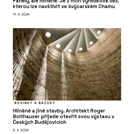
Panely, ale hliněné. Je z nich vyhlídková věž,
kterou lze navštívit ve švýcarském Chamu
ČLÁNKY
Secesní byt na nábřeží
11. 6. 2024
ČLÁNKY
Nic neodflákneme, to se v řemesle
nevyplácí. S Lukášem Lédlem o výrobě
nábytku v Libčicích nad Vltavou
NOVINKY A NÁZORY
Hliněné a jiné stavby. Architekt Roger
Bolthauser přijede otevřít svou výstavu v
Českých Budějovicích
6. 6. 2024