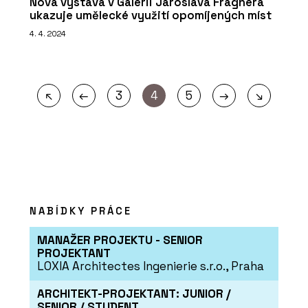
Nová výstava v Galerii Jaroslava Fragnera
ukazuje umělecké využití opomíjených míst
4. 4. 2024
←
→
↖
3
4
5
↘
NABÍDKY PRÁCE
MANAŽER PROJEKTU - SENIOR
PROJEKTANT
LOXIA Architectes Ingenierie s.r.o., Praha
ARCHITEKT-PROJEKTANT: JUNIOR /
SENIOR / STUDENT