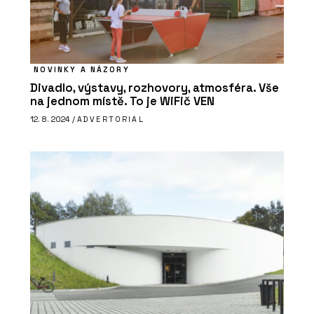
NOVINKY A NÁZORY
Divadlo, výstavy, rozhovory, atmosféra. Vše
ČLÁNKY
na jednom místě. To je WiFič VEN
Showroom a dílna DEVOTO
12. 8. 2024 /
ADVERTORIAL
O FIRMĚ
DEVOTO