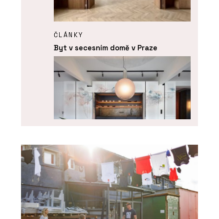
ČLÁNKY
Byt v secesním domě v Praze
SLUŽBY
Kuchyně na zakázku - DEVOTO