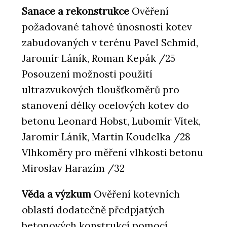
Sanace a rekonstrukce
Ověření
požadované tahové únosnosti kotev
zabudovaných v terénu Pavel Schmid,
Jaromír Láník, Roman Kepák /25
Posouzení možnosti použití
ultrazvukových tloušťkoměrů pro
stanovení délky ocelových kotev do
betonu Leonard Hobst, Lubomír Vítek,
Jaromír Láník, Martin Koudelka /28
Vlhkoměry pro měření vlhkosti betonu
Miroslav Harazím /32
Věda a výzkum
Ověření kotevních
oblastí dodatečně předpjatých
betonových konstrukcí pomocí