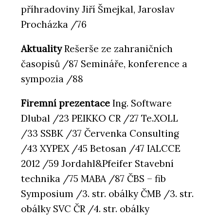
příhradoviny Jiří Šmejkal, Jaroslav
Procházka /76
Aktuality
Rešerše ze zahraničních
časopisů /87 Semináře, konference a
sympozia /88
Firemní prezentace
Ing. Software
Dlubal /23 PEIKKO CR /27 Te.XOLL
/33 SSBK /37 Červenka Consulting
/43 XYPEX /45 Betosan /47 IALCCE
2012 /59 Jordahl&Pfeifer Stavební
technika /75 MABA /87 ČBS – fib
Symposium /3. str. obálky ČMB /3. str.
obálky SVC ČR /4. str. obálky