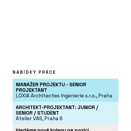
ČLÁNKY
Modulární kanceláře, které si můžete
měnit podle potřeby – kdykoliv
NABÍDKY PRÁCE
MANAŽER PROJEKTU - SENIOR
PROJEKTANT
LOXIA Architectes Ingenierie s.r.o., Praha
ARCHITEKT-PROJEKTANT: JUNIOR /
SENIOR / STUDENT
PRODUKTY
Atelier VAS, Praha 6
Kuchyň Xila od značky Boffi -
KONSEPTI
hledáme nové kolegy na pozici