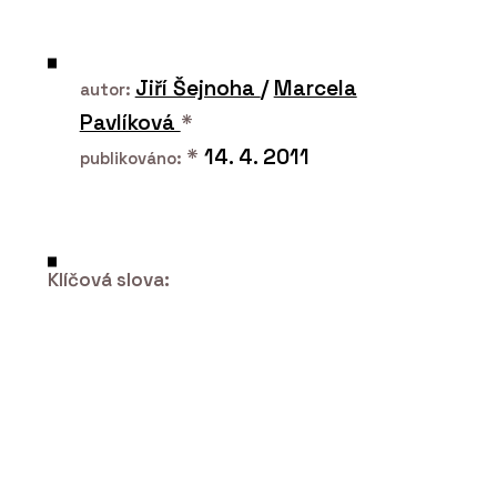
ČLÁNKY
Designblok 2024: Konsepti přiváží
Jiří Šejnoha
/
Marcela
hvězdy z Milána
autor:
Pavlíková
*
*
14. 4. 2011
publikováno:
Klíčová slova:
PRODUKTY
Pavilion O od značky Kettal - KONSEPTI