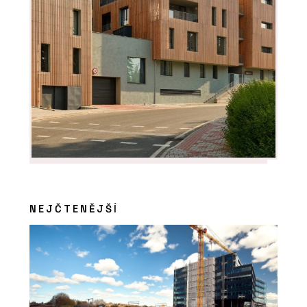
PRODUKTY
Křeslo One Page od značky Moroso -
KONSEPTI
NEJČTENĚJŠÍ
ČLÁNKY
Bubenečská romance v
minimalistickém duchu