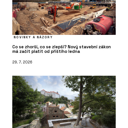
NOVINKY A NÁZORY
Co se zhorší, co se zlepší? Nový stavební zákon
PRODUKTY
má začít platit od příštího ledna
Pohovka Budapest Soft od značky
Baxter - KONSEPTI
29. 7. 2026