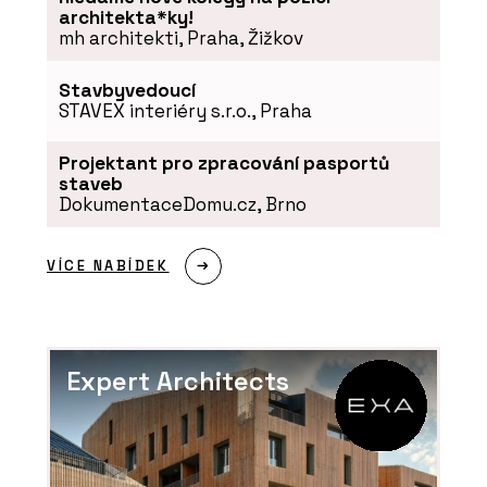
architekta*ky!
mh architekti, Praha, Žižkov
Stavbyvedoucí
STAVEX interiéry s.r.o., Praha
Projektant pro zpracování pasportů
staveb
DokumentaceDomu.cz, Brno
ČLÁNKY
VÍCE NABÍDEK
Novinky ze Salone del Mobile 2024:
Konsepti představuje špičkové
designové kousky
Expert Architects