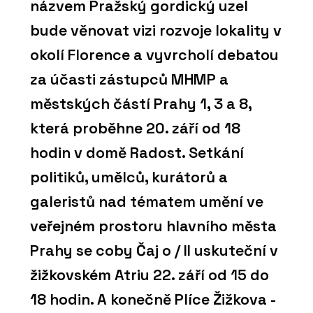
názvem Pražský gordický uzel
bude věnovat vizi rozvoje lokality v
okolí Florence a vyvrcholí debatou
za účasti zástupců MHMP a
městských částí Prahy 1, 3 a 8,
která proběhne 20. září od 18
hodin v domě Radost. Setkání
politiků, umělců, kurátorů a
galeristů nad tématem umění ve
veřejném prostoru hlavního města
Prahy se coby Čaj o / II uskuteční v
žižkovském Atriu 22. září od 15 do
18 hodin. A konečně Plíce Žižkova -