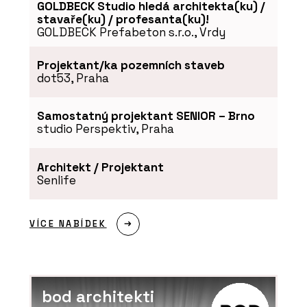
GOLDBECK Studio hledá architekta(ku) /
Soukromí, klid a příroda na
dlani. Modulární Fashion
stavaře(ku) / profesanta(ku)!
Line RELAX představuje
GOLDBECK Prefabeton s.r.o., Vrdy
novou éru glampingových
objektů
Projektant/ka pozemních staveb
dot53, Praha
Samostatný projektant SENIOR – Brno
studio Perspektiv, Praha
Architekt / Projektant
PRODUKTY
Senlife
Modulární školy - KOMA
VÍCE NABÍDEK
bod architekti