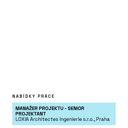
Restaurace coby
designová loď u řeky
Moravy
PRODUKTY
Modulární vývoj - KOMA
NABÍDKY PRÁCE
MANAŽER PROJEKTU - SENIOR
PROJEKTANT
LOXIA Architectes Ingenierie s.r.o., Praha
ČLÁNKY