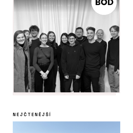
ČLÁNKY
Designové moduly přesně
na míru zákazníka. KOMA
MODULAR představila
novou kolekci Fashion line
NEJČTENĚJŠÍ