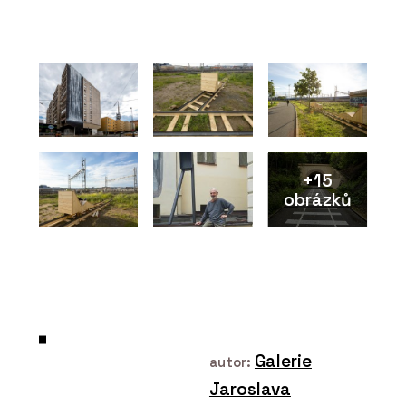
O FIRMĚ
KOMA MODULAR s. r. o.
+15
PRODUKTY
obrázků
Modulární bytové domy -
KOMA
Galerie
autor:
ČLÁNKY
Jaroslava