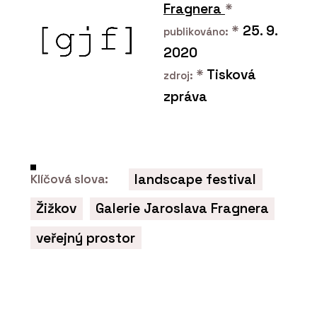
Umění prvního dojmu.
Fragnera
*
Modulární fasády
kombinují praktické a
*
25. 9.
publikováno:
elegantní v jeden celek
2020
*
Tisková
zdroj:
zpráva
PRODUKTY
landscape festival
Klíčová slova:
Modulární nemocnice -
KOMA
Žižkov
Galerie Jaroslava Fragnera
veřejný prostor
ČLÁNKY