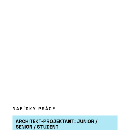
zeleně, volnočasové sportoviště a
wellness
PRODUKTY
Okenní a dveřní systém s tepelnou
izolací MB-79N - Aluprof
NABÍDKY PRÁCE
ARCHITEKT-PROJEKTANT: JUNIOR /
SENIOR / STUDENT