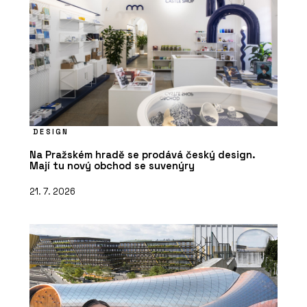
ČLÁNKY
Bytová věž na pobřeží Portugalska.
Její fasáda vychází z rytmu lodních
kontejnerů
DESIGN
Na Pražském hradě se prodává český design.
Mají tu nový obchod se suvenýry
21. 7. 2026