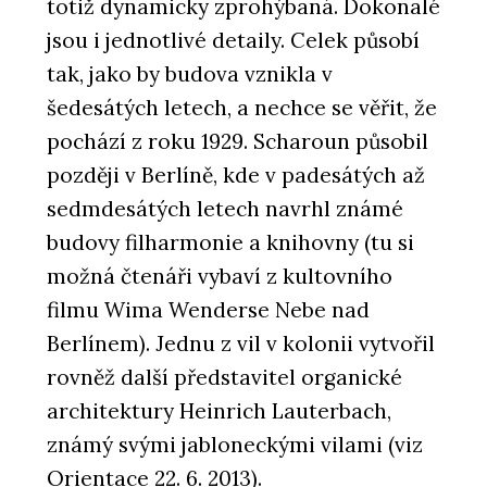
totiž dynamicky zprohýbaná. Dokonalé
jsou i jednotlivé detaily. Celek působí
tak, jako by budova vznikla v
šedesátých letech, a nechce se věřit, že
pochází z roku 1929. Scharoun působil
později v Berlíně, kde v padesátých až
sedmdesátých letech navrhl známé
budovy filharmonie a knihovny (tu si
možná čtenáři vybaví z kultovního
filmu Wima Wenderse Nebe nad
Berlínem). Jednu z vil v kolonii vytvořil
rovněž další představitel organické
architektury Heinrich Lauterbach,
známý svými jabloneckými vilami (viz
Orientace 22. 6. 2013).