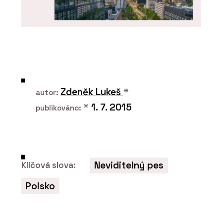
PRODUKTY
Okenní a dveřní systém MB-104
PASSIVE - Aluprof
Zdeněk Lukeš
*
autor:
*
1. 7. 2015
publikováno:
Neviditelný pes
Klíčová slova:
Polsko
ČLÁNKY
V historickém centru Vratislavi stojí
luxusní bytový dům. Má výhled do