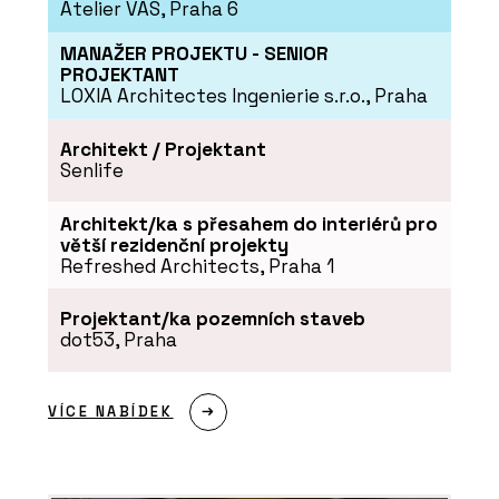
Atelier VAS, Praha 6
MANAŽER PROJEKTU - SENIOR
PROJEKTANT
O FIRMĚ
LOXIA Architectes Ingenierie s.r.o., Praha
Aluprof System Czech s.r.o.
Architekt / Projektant
Senlife
Architekt/ka s přesahem do interiérů pro
větší rezidenční projekty
Refreshed Architects, Praha 1
Projektant/ka pozemních staveb
dot53, Praha
PRODUKTY
Okenní a dveřní systém s tepelnou
VÍCE NABÍDEK
izolací MB-86N - Aluprof