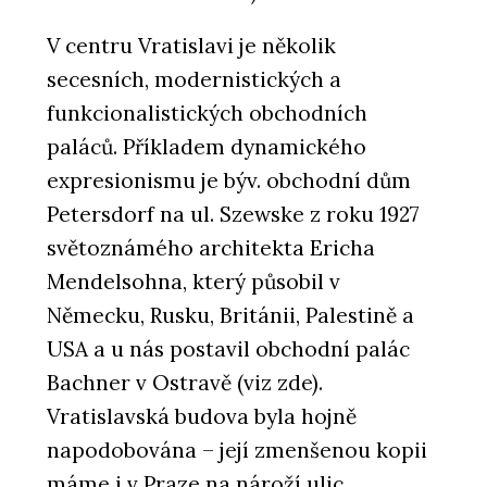
V centru Vratislavi je několik
secesních, modernistických a
funkcionalistických obchodních
paláců. Příkladem dynamického
expresionismu je býv. obchodní dům
Petersdorf na ul. Szewske z roku 1927
světoznámého architekta Ericha
Mendelsohna, který působil v
Německu, Rusku, Británii, Palestině a
USA a u nás postavil obchodní palác
Bachner v Ostravě (viz zde).
Vratislavská budova byla hojně
napodobována – její zmenšenou kopii
máme i v Praze na nároží ulic