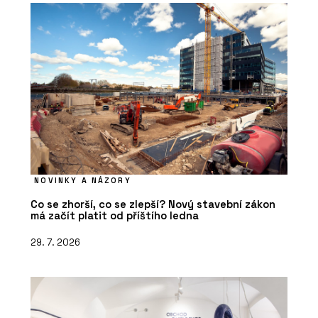
Sloupko-příčková fasáda s vysokou
tepelnou izolací MB-MT50N - Aluprof
NOVINKY A NÁZORY
PRODUKTY
Co se zhorší, co se zlepší? Nový stavební zákon
Sloupko-příčková, strukturální fasáda
má začít platit od příštího ledna
MB-SR50N EFEKT - Aluprof
29. 7. 2026