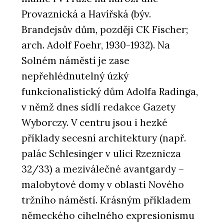
Provaznická a Havířská (býv.
Brandejsův dům, později CK Fischer;
arch. Adolf Foehr, 1930-1932). Na
Solném náměstí je zase
nepřehlédnutelný úzký
funkcionalistický dům Adolfa Radinga,
v němž dnes sídlí redakce Gazety
Wyborczy. V centru jsou i hezké
příklady secesní architektury (např.
palác Schlesinger v ulici Rzeznicza
32/33) a meziválečné avantgardy –
malobytové domy v oblasti Nového
tržního náměstí. Krásným příkladem
německého cihelného expresionismu