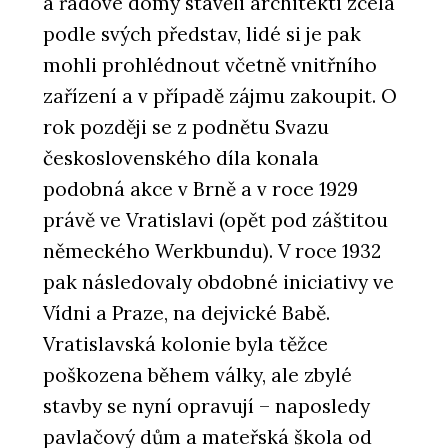
a řadové domy stavěli architekti zcela
podle svých představ, lidé si je pak
mohli prohlédnout včetně vnitřního
zařízení a v případě zájmu zakoupit. O
rok později se z podnětu Svazu
československého díla konala
podobná akce v Brně a v roce 1929
právě ve Vratislavi (opět pod záštitou
německého Werkbundu). V roce 1932
pak následovaly obdobné iniciativy ve
Vídni a Praze, na dejvické Babě.
Vratislavská kolonie byla těžce
poškozena během války, ale zbylé
stavby se nyní opravují – naposledy
pavlačový dům a mateřská škola od