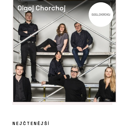
Olgoj Chorchoj
ČLÁNKY
Černá perla, klenot Ostravy, ve
kterém se lidé léčí
NEJČTENĚJŠÍ
PRODUKTY