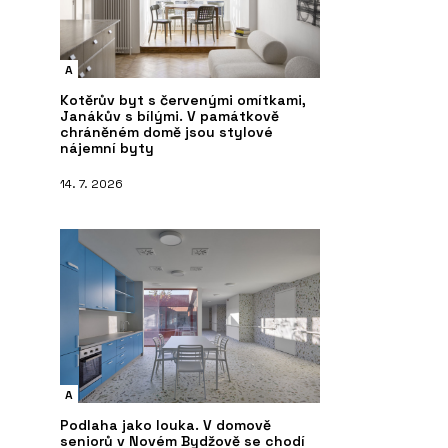
A
Kotěrův byt s červenými omítkami,
Janákův s bílými. V památkově
chráněném domě jsou stylové
nájemní byty
14. 7. 2026
A
Podlaha jako louka. V domově
seniorů v Novém Bydžově se chodí