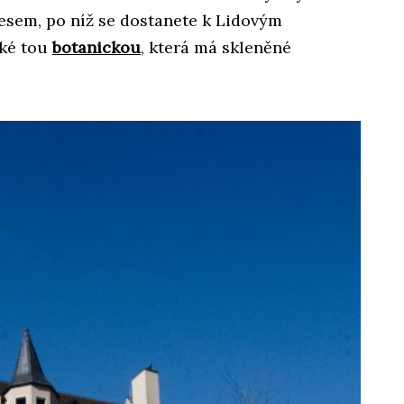
lesem, po níž se dostanete k Lidovým
ké tou
botanickou
, která má skleněné