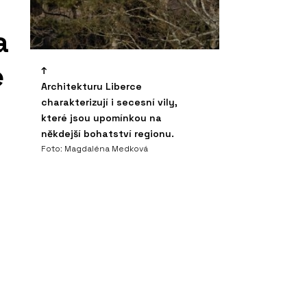
a
e
Architekturu Liberce
charakterizují i secesní vily,
které jsou upomínkou na
někdejší bohatství regionu.
Foto: Magdaléna Medková