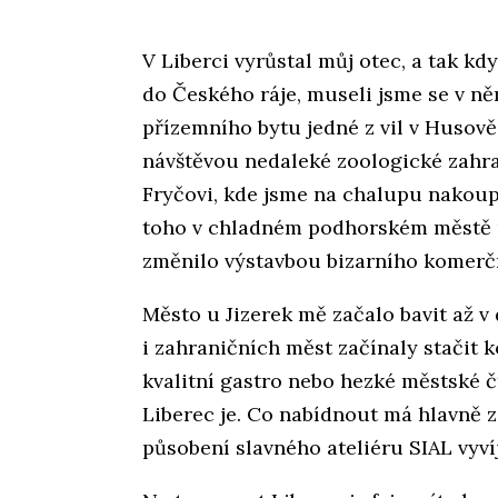
V Liberci vyrůstal můj otec, a tak kd
do Českého ráje, museli jsme se v ně
přízemního bytu jedné z vil v Husově 
návštěvou nedaleké zoologické zahra
Fryčovi, kde jsme na chalupu nakoupi
toho v chladném podhorském městě p
změnilo výstavbou bizarního komerčn
Město u Jizerek mě začalo bavit až v
i zahraničních měst začínaly stačit k
kvalitní gastro nebo hezké městské čt
Liberec je. Co nabídnout má hlavně z
působení slavného ateliéru SIAL vyvíj