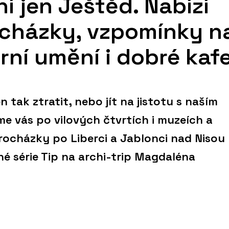
í jen Ještěd. Nabízí
ocházky, vzpomínky n
rní umění i dobré kaf
n tak ztratit, nebo jít na jistotu s naším
 vás po vilových čtvrtích i muzeích a
procházky po Liberci a Jablonci nad Nisou
lné série Tip na archi-trip Magdaléna