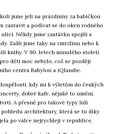
ykoli jsme jeli na prázdniny za babičkou
m zastavit a podívat se do oken rodného
ulici. Někdy jsme zastávku spojili s
dy. Zašli jsme taky na zmrzlinu nebo k
li knihy. V 90. letech minulého století
ro děti moc nebylo, což se později
ího centra Babylon a iQlandie.
 dospělosti, kdy mi k výletům do českých
oncerty, dobré kafe, nějaké to umění,
vrti. A přesně pro takové typy lidí
 pohledu architektury, která se tu díky
ela po válce nejrychleji v republice.