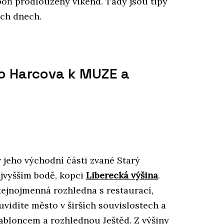
spoň prodloužený víkend. Tady jsou tipy
řech dnech.
ho Harcova k MUZE a
 v jeho východní části zvané Starý
jvyšším bodě, kopci
Liberecká výšina
.
stejnojmenná rozhledna s restaurací,
vidíte město v širších souvislostech a
abloncem a rozhlednou Ještěd. Z výšiny