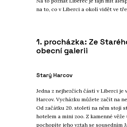
Na to poznat Liberec je fajn mít ale
na to, co v Liberci a okolí vidět ve t
1. procházka: Ze Staré
obecní galerii
Starý Harcov
Jedna z nejhezčích částí v Liberci je
Harcov. Vycházku můžete začít na ne
Od začátku 20. století na něm stojí 
hotelem a mini zoo. Z kamenné věže u
pochopíte jeho vztah se sousedním J