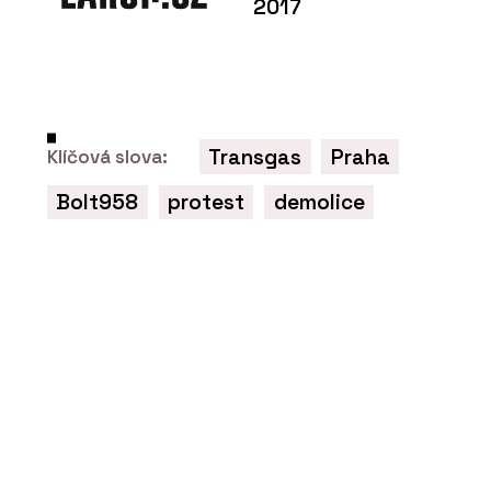
2017
PRODUKTY
Multifunkční ovládací dotykový panel
Transgas
Praha
Klíčová slova:
OneTouch 7" - ABB
Bolt958
protest
demolice
PRODUKTY
Vypínače a zásuvky ABB pro všechny
typy budov