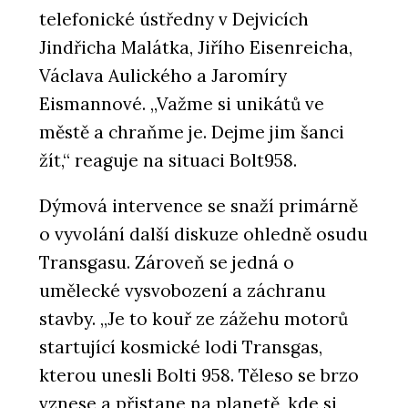
telefonické ústředny v Dejvicích
Jindřicha Malátka, Jiřího Eisenreicha,
Václava Aulického a Jaromíry
Eismannové. „Važme si unikátů ve
městě a chraňme je. Dejme jim šanci
žít,“ reaguje na situaci Bolt958.
Dýmová intervence se snaží primárně
o vyvolání další diskuze ohledně osudu
Transgasu. Zároveň se jedná o
umělecké vysvobození a záchranu
stavby. „Je to kouř ze zážehu motorů
startující kosmické lodi Transgas,
kterou unesli Bolti 958. Těleso se brzo
vznese a přistane na planetě, kde si