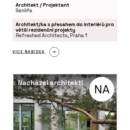
Architekt / Projektant
O FIRMĚ
Senlife
ABB s.r.o.
Architekt/ka s přesahem do interiérů pro
větší rezidenční projekty
Refreshed Architects, Praha 1
VÍCE NABÍDEK
Nacházel architekti
PRODUKTY
Porcelánová kolekce Decento®