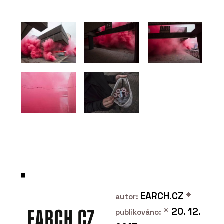
PRODUKTY
Chytré vypínače Bluetooth Low
Energy (BLE) - ABB
ČLÁNKY
Materiálová jedinečnost, autenticita
a udržitelnost v projektech
EARCH.CZ
*
autor:
*
20. 12.
publikováno: