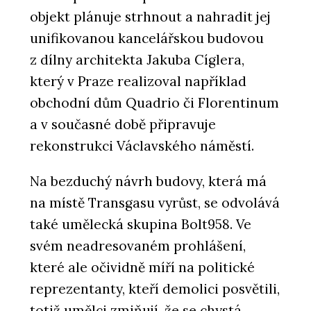
objekt plánuje strhnout a nahradit jej
unifikovanou kancelářskou budovou
z dílny architekta Jakuba Cíglera,
který v Praze realizoval například
obchodní dům Quadrio či Florentinum
a v současné době připravuje
rekonstrukci Václavského náměstí.
Na bezduchý návrh budovy, která má
na místě Transgasu vyrůst, se odvolává
také umělecká skupina Bolt958. Ve
svém neadresovaném prohlášení,
které ale očividně míří na politické
reprezentanty, kteří demolici posvětili,
totiž umělci zmiňují, že se chystá