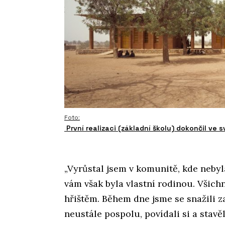
Foto:
První realizaci (základní školu) dokončil ve 
„Vyrůstal jsem v komunitě, kde neby
vám však byla vlastní rodinou. Všichn
hřištěm. Během dne jsme se snažili zaj
neustále pospolu, povídali si a stav