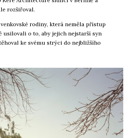
 Kéré Architecture sídlící v Berlíně a
le rozšiřoval.
 venkovské rodiny, která neměla přístup
 usilovali o to, aby jejich nejstarší syn
těhoval ke svému strýci do nejbližšího