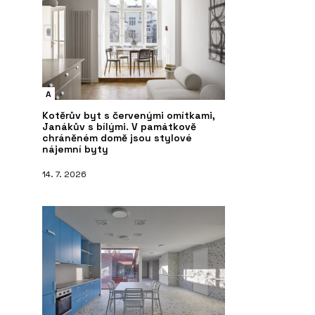
A
Kotěrův byt s červenými omítkami,
Janákův s bílými. V památkově
chráněném domě jsou stylové
nájemní byty
14. 7. 2026