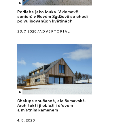
A
Podlaha jako louka. V domově
seniorů v Novém Bydžově se chodí
po vylisovaných květinách
23. 7. 2026 /
ADVERTORIAL
A
Chalupa současná, ale šumavská.
Architekti ji obložili dřevem
a místním kamenem
4. 8. 2026