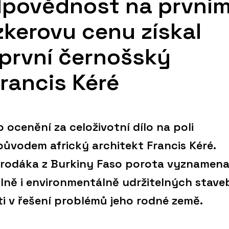
dpovědnost na první
tzkerovu cenu získal
 první černošský
Francis Kéré
ocenění za celoživotní dílo na poli
původem africký architekt Francis Kéré.
 rodáka z Burkiny Faso porota vyznamena
lně i environmentálně udržitelných staveb
 v řešení problémů jeho rodné země.