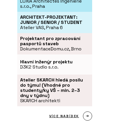
LOXIA Architectes Ingenierie
s.r.o., Praha
ARCHITEKT-PROJEKTANT:
JUNIOR / SENIOR / STUDENT
Atelier VAS, Praha 6
Projektant pro zpracování
pasportů staveb
DokumentaceDomu.cz, Brno
Hlavní inženýr projektu
D3K2 Studio s.r.o.
Atelier SKARCH hledá posilu
do týmu! (Vhodné pro
studenty/ky VŠ – min. 2–3
dny v týdnu)
SKARCH architekti
VÍCE NABÍDEK