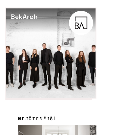
BekArch
NEJČTENĚJŠÍ