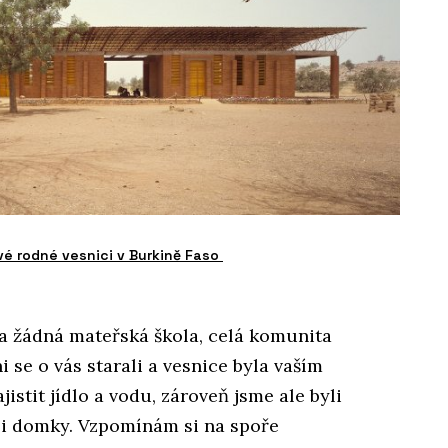
své rodné vesnici v Burkině Faso
la žádná mateřská škola, celá komunita
i se o vás starali a vesnice byla vaším
istit jídlo a vodu, zároveň jsme ale byli
ěli domky. Vzpomínám si na spoře