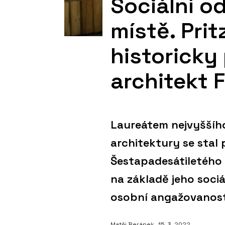
Sociální o
místě. Pri
historicky
architekt 
Laureátem nejvyššího 
architektury se stal 
Šestapadesátiletého
na základě jeho sociá
osobní angažovanosti
Matěj Beránek
, 15. 3. 2022