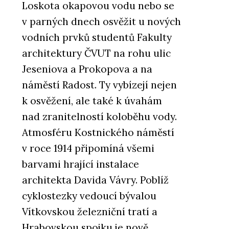
Loskota okapovou vodu nebo se
v parných dnech osvěžit u nových
vodních prvků studentů Fakulty
architektury ČVUT na rohu ulic
Jeseniova a Prokopova a na
náměstí Radost. Ty vybízejí nejen
k osvěžení, ale také k úvahám
nad zranitelností koloběhu vody.
Atmosféru Kostnického náměstí
v roce 1914 připomíná všemi
barvami hrající instalace
architekta Davida Vávry. Poblíž
cyklostezky vedoucí bývalou
Vítkovskou železniční tratí a
Hrabovskou spojku je nově