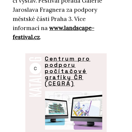
či výstav. Festival pořádá Galerie
Jaroslava Fragnera za podpory
městské části Praha 3. Více
informací na
www.landscape-
festival.cz
.
Centrum pro
podporu
C
počítačové
grafiky ČR
(CEGRA)