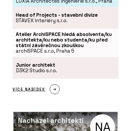
LOXIA Architectes Ingenierie s.r.o., Praha
ČLÁNKY
Head of Projects - stavební divize
Nová verze vizualizačního
STAVEX interiéry s.r.o.
programu Twinmotion
přináší funkce a
vylepšení, která ocení
Atelier ArchiSPACE hledá absolventa/ku
architekti
architekta/ku nebo studenta/ku před
státní závěrečnou zkouškou
archiSPACE s.r.o, Praha 5
Junior architekt
D3K2 Studio s.r.o.
ČLÁNKY
VÍCE NABÍDEK
Zvenku moderní a účelná
architektura, uvnitř
kvalitní prostory pro
výuku a velkorysé atrium –
novou budovu ekonomické
fakulty v Ostravě brzy
Nacházel architekti
zaplní studenti