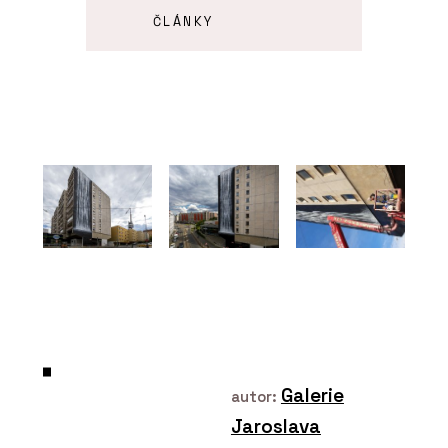
ČLÁNKY
ARCHICAD 29 – „bimování“
prakticky a jednoduše
O FIRMĚ
Centrum pro podporu
počítačové grafiky ČR
(CEGRA)
Galerie
autor:
Jaroslava