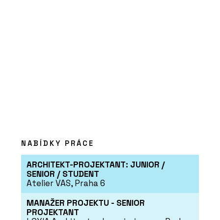
ČLÁNKY
Výukový portál CEGRA
Learn – archicadovské
know-how přímo od zdroje
PRODUKTY
Aplikace Twinmotion -
NABÍDKY PRÁCE
CEGRA
ARCHITEKT-PROJEKTANT: JUNIOR /
SENIOR / STUDENT
Atelier VAS, Praha 6
MANAŽER PROJEKTU - SENIOR
PROJEKTANT