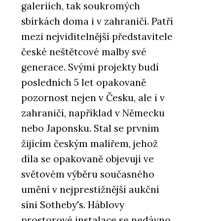
galeriích, tak soukromých
sbírkách doma i v zahraničí. Patří
mezi nejviditelnější představitele
české neštětcové malby své
generace. Svými projekty budí
posledních 5 let opakovaně
pozornost nejen v Česku, ale i v
zahraničí, například v Německu
nebo Japonsku. Stal se prvním
žijícím českým malířem, jehož
díla se opakovaně objevují ve
světovém výběru současného
umění v nejprestižnější aukční
síni Sotheby's. Háblovy
prostorové instalace se nedávno