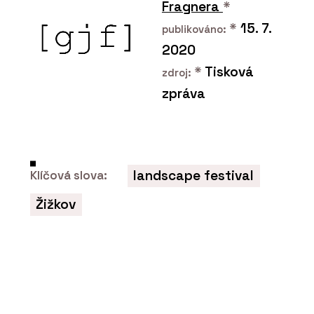
Fragnera
*
ČLÁNKY
*
15. 7.
publikováno:
Nový parkovací dům v
Ostravě bude mít hřiště
2020
na střeše a nabídne místa
*
Tisková
pro auta, lidi i zeleň
zdroj:
zpráva
landscape festival
Klíčová slova:
PRODUKTY
Žižkov
Program Artlantis RT²