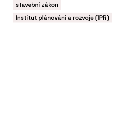
stavební zákon
PRODUKTY
Institut plánování a rozvoje (IPR)
Postele - BeOak by
Javorina
SLUŽBY
Program JAVORINA PRO -
BeOak by Javorina