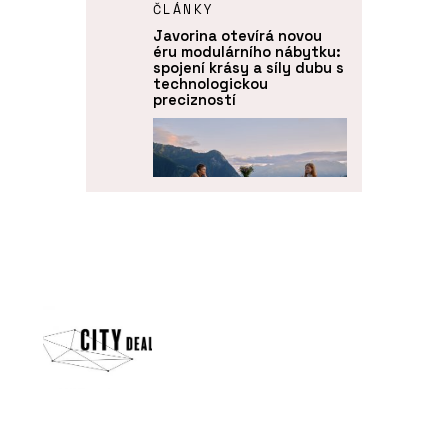
ČLÁNKY
Javorina otevírá novou
éru modulárního nábytku:
spojení krásy a síly dubu s
technologickou
precizností
O FIRMĚ
BeOak by Javorina