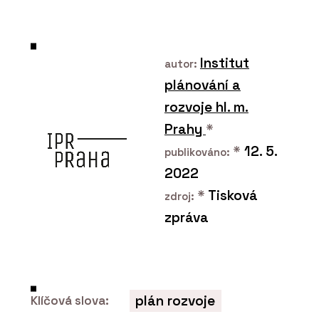
PRODUKTY
Modulární set pro domácí
cvičení SANA - BeOak by
Institut
Javorina
autor:
plánování a
rozvoje hl. m.
Prahy
*
*
12. 5.
publikováno:
2022
PRODUKTY
*
Tisková
zdroj:
Konferenční stolky -
zpráva
BeOak by Javorina
plán rozvoje
Klíčová slova: