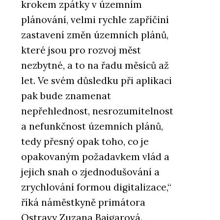
krokem zpátky v územním
plánování, velmi rychle zapříčiní
zastavení změn územních plánů,
které jsou pro rozvoj měst
nezbytné, a to na řadu měsíců až
let. Ve svém důsledku při aplikaci
pak bude znamenat
nepřehlednost, nesrozumitelnost
a nefunkčnost územních plánů,
tedy přesný opak toho, co je
opakovaným požadavkem vlád a
jejich snah o zjednodušování a
zrychlování formou digitalizace,“
říká náměstkyně primátora
Ostravy Zuzana Bajgarová.