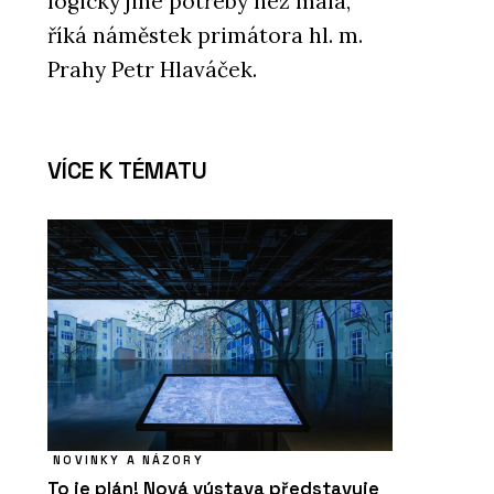
logicky jiné potřeby než malá,“
říká náměstek primátora hl. m.
Prahy Petr Hlaváček.
VÍCE K TÉMATU
NOVINKY A NÁZORY
To je plán! Nová výstava představuje