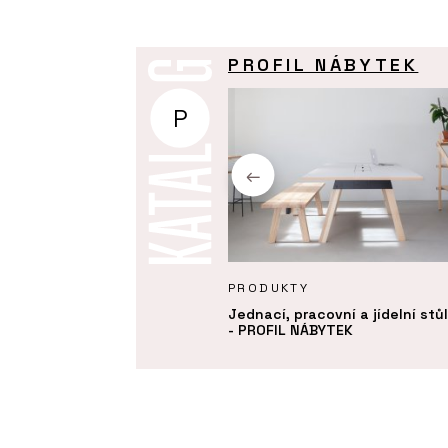
PROFIL NÁBYTEK
P
UKTY
PRODUKTY
á postel - PROFIL NÁBYTEK
Jednací, pracovní a jídelní stů
- PROFIL NÁBYTEK