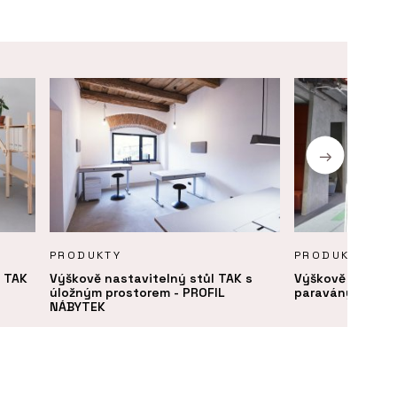
PRODUKTY
PRODUKTY
l TAK
Výškově nastavitelný stůl TAK s
Výškově nastavi
úložným prostorem - PROFIL
paravány SETUP
NÁBYTEK