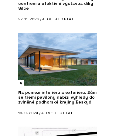
centrem a efektivní výstavba díky
Silce
27. 11. 2025 /
ADVERTORIAL
A
Na pomezí interiéru a exteriéru. Dům
se třemi pavilony nabízí výhledy do
zvlněné podhorské krajiny Beskyd
16. 9. 2024 /
ADVERTORIAL