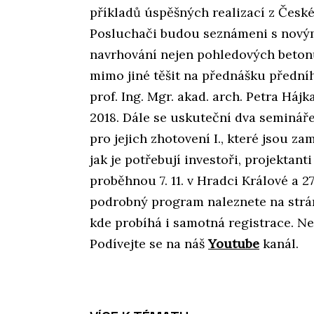
příkladů úspěšných realizací z České 
Posluchači budou seznámeni s novými
navrhování nejen pohledových beton
mimo jiné těšit na přednášku přední
prof. Ing. Mgr. akad. arch. Petra Hájk
2018. Dále se uskuteční dva seminář
pro jejich zhotovení I., které jsou z
jak je potřebují investoři, projektant
proběhnou 7. 11. v Hradci Králové a 27.
podrobný program naleznete na str
kde probíhá i samotná registrace. Ne
Podívejte se na náš
Youtube
kanál.