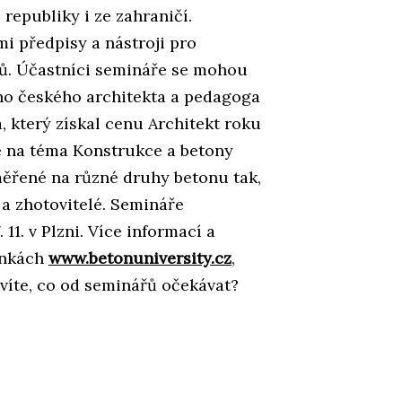
republiky i ze zahraničí.
 předpisy a nástroji pro
ů. Účastníci semináře se mohou
ho českého architekta a pedagoga
a, který získal cenu Architekt roku
e na téma Konstrukce a betony
aměřené na různé druhy betonu tak,
i a zhotovitelé. Semináře
 11. v Plzni. Více informací a
ánkách
www.betonuniversity.cz
,
víte, co od seminářů očekávat?