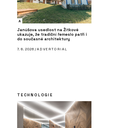
A
Janúšova usedlost na Žítkové
ukazuje, že tradiční řemeslo patří i
do současné architektury
7. 8. 2026 /
ADVERTORIAL
PRODUKTY
P
telný stůl s
Skříň SETUP se žebříkem - PROFIL
L
 - PROFIL NÁBYTEK
NÁBYTEK
TECHNOLOGIE