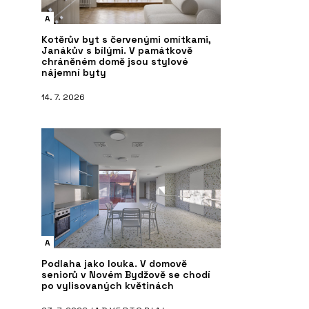
A
Kotěrův byt s červenými omítkami,
Janákův s bílými. V památkově
chráněném domě jsou stylové
nájemní byty
14. 7. 2026
A
Podlaha jako louka. V domově
seniorů v Novém Bydžově se chodí
po vylisovaných květinách