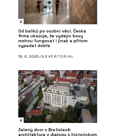
D
Od balíků po osobní věci. Česká
firma ukazuje, že výdejní boxy
mohou fungovat i jinak a přitom
vypadat dobře
18. 6. 2026 /
ADVERTORIAL
A
Zelený dvor v Bratislavě:
architektura v dialogu s historickým