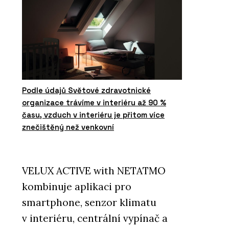
Podle údajů Světové zdravotnické
organizace trávíme v interiéru až 90 %
času, vzduch v interiéru je přitom více
znečištěný než venkovní
VELUX ACTIVE with NETATMO
kombinuje aplikaci pro
smartphone, senzor klimatu
v interiéru, centrální vypínač a