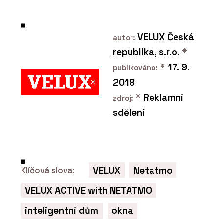
VELUX Česká
autor:
republika, s.r.o.
*
*
17. 9.
publikováno:
2018
PRODUKTY
Okenní a dveřní systém s
*
Reklamní
zdroj:
tepelnou izolací MB-79N -
Aluprof
sdělení
VELUX
Netatmo
Klíčová slova:
VELUX ACTIVE with NETATMO
O FIRMĚ
Aluprof System Czech
inteligentní dům
okna
s.r.o.