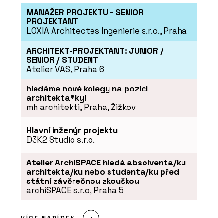
léčí
MANAŽER PROJEKTU - SENIOR
PROJEKTANT
LOXIA Architectes Ingenierie s.r.o., Praha
ARCHITEKT-PROJEKTANT: JUNIOR /
SENIOR / STUDENT
Atelier VAS, Praha 6
hledáme nové kolegy na pozici
PRODUKTY
architekta*ky!
Sloupko-příčková fasáda
mh architekti, Praha, Žižkov
s vysokou tepelnou izolací
MB-MT50N - Aluprof
Hlavní inženýr projektu
D3K2 Studio s.r.o.
Atelier ArchiSPACE hledá absolventa/ku
architekta/ku nebo studenta/ku před
státní závěrečnou zkouškou
archiSPACE s.r.o, Praha 5
PRODUKTY
Sloupko-příčková,