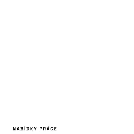
PRODUKTY
Okenní a dveřní systém s
tepelnou izolací MB-86N -
Aluprof
ČLÁNKY
Černá perla, klenot
NABÍDKY PRÁCE
Ostravy, ve kterém se lidé