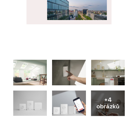
PRODUKTY
Okenní a dveřní systém
MB-104 PASSIVE - Aluprof
+4
obrázků
ČLÁNKY
V historickém centru
Vratislavi stojí luxusní
bytový dům. Má výhled do
zeleně, volnočasové
sportoviště a wellness