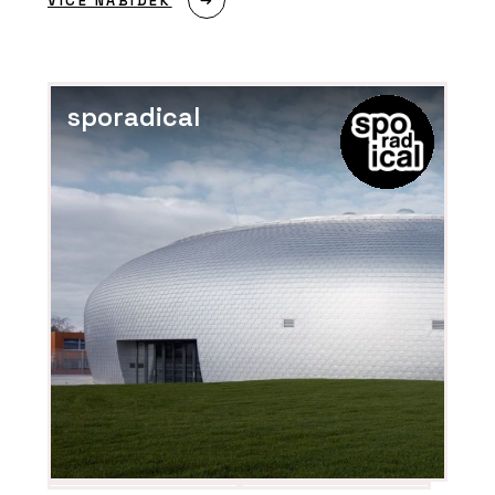
VÍCE NABÍDEK
strukturální fasáda MB-
SR50N EFEKT - Aluprof
sporadical
ČLÁNKY
Bytová věž na pobřeží
Portugalska. Její fasáda
vychází z rytmu lodních
kontejnerů