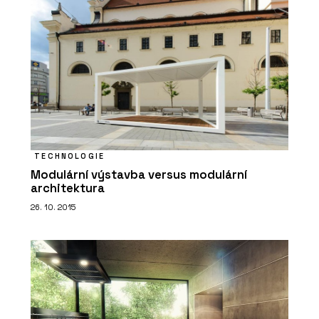
O FIRMĚ
Aluprof System Czech s.r.o.
TECHNOLOGIE
Modulární výstavba versus modulární
architektura
26. 10. 2015
PRODUKTY
Okenní a dveřní systém s tepelnou
izolací MB-86N - Aluprof