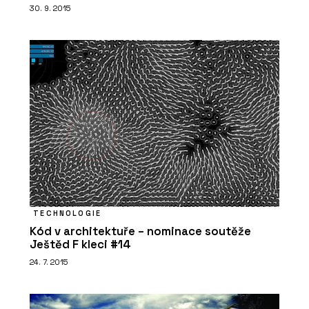
30. 9. 2015
ČLÁNKY
Bytová věž na pobřeží Portugalska.
Její fasáda vychází z rytmu lodních
kontejnerů
TECHNOLOGIE
Kód v architektuře – nominace soutěže
Ještěd F kleci #14
24. 7. 2015