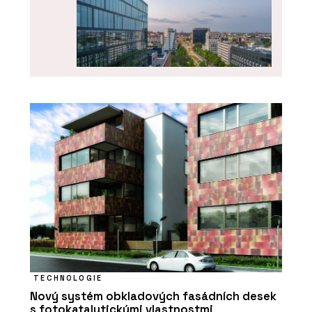
PRODUKTY
Okenní a dveřní systém MB-104
PASSIVE - Aluprof
TECHNOLOGIE
Nový systém obkladových fasádních desek
s fotokatalytickými vlastnostmi