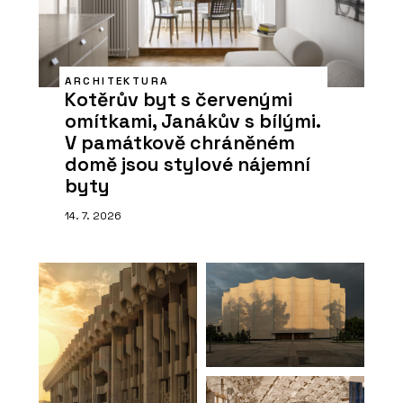
ARCHITEKTURA
Kotěrův byt s červenými
omítkami, Janákův s bílými.
V památkově chráněném
domě jsou stylové nájemní
byty
14. 7. 2026