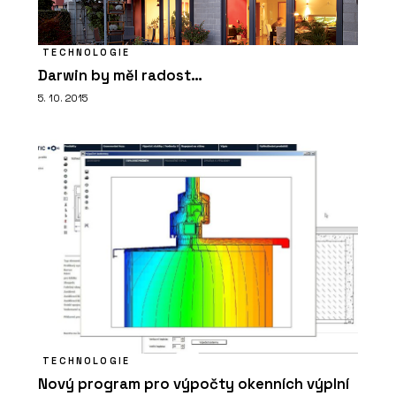
PRODUKTY
TECHNOLOGIE
Sloupko-příčková fasáda s vysokou
Darwin by měl radost…
tepelnou izolací MB-MT50N - Aluprof
5. 10. 2015
PRODUKTY
Sloupko-příčková, strukturální fasáda
MB-SR50N EFEKT - Aluprof
TECHNOLOGIE
Nový program pro výpočty okenních výplní