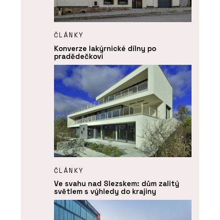
ČLÁNKY
Konverze lakýrnické dílny po
pradědečkovi
ČLÁNKY
Ve svahu nad Slezskem: dům zalitý
světlem s výhledy do krajiny