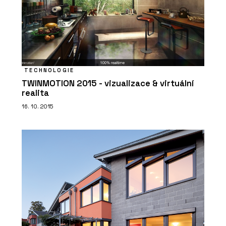
TECHNOLOGIE
TWINMOTION 2015 - vizualizace & virtuální
realita
16. 10. 2015
ČLÁNKY
Černá perla, klenot Ostravy, ve
kterém se lidé léčí