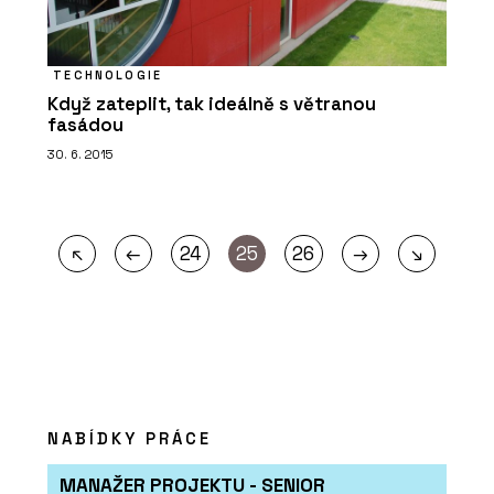
TECHNOLOGIE
Když zateplit, tak ideálně s větranou
fasádou
30. 6. 2015
←
→
↖
24
25
26
↘
NABÍDKY PRÁCE
MANAŽER PROJEKTU - SENIOR