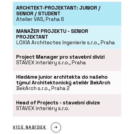
ARCHITEKT-PROJEKTANT: JUNIOR /
SENIOR / STUDENT
Atelier VAS, Praha 6
PRODUKTY
MANAŽER PROJEKTU - SENIOR
PROJEKTANT
Suché podlahy RigiStabil -
LOXIA Architectes Ingenierie s.r.o., Praha
Rigips
Project Manager pro stavební divizi
STAVEX interiéry s.r.o., Praha
Hledáme junior architekta do našeho
týmu! Architektonický ateliér BekArch
BekArch s.r.o., Praha 2
PRODUKTY
Head of Projects - stavební divize
Akustické kazetové
podhledy Eurocoustic -
STAVEX interiéry s.r.o.
Rigips
VÍCE NABÍDEK