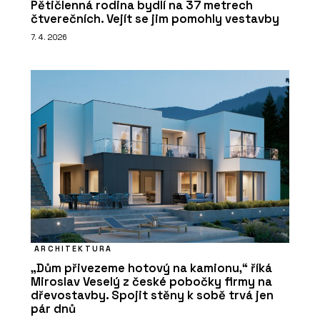
Pětičlenná rodina bydlí na 37 metrech
čtverečních. Vejít se jim pomohly vestavby
7. 4. 2026
ARCHITEKTURA
„Dům přivezeme hotový na kamionu,“ říká
Miroslav Veselý z české pobočky firmy na
dřevostavby. Spojit stěny k sobě trvá jen
pár dnů