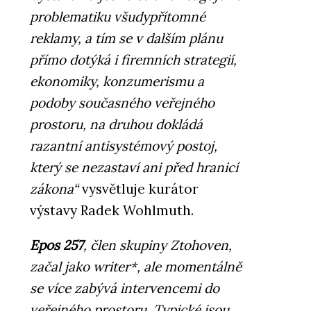
problematiku všudypřítomné
reklamy, a tím se v dalším plánu
přímo dotýká i firemních strategií,
ekonomiky, konzumerismu a
podoby současného veřejného
prostoru, na druhou dokládá
razantní antisystémový postoj,
který se nezastaví ani před hranicí
zákona“
vysvětluje kurátor
výstavy Radek Wohlmuth.
Epos 257
, člen skupiny Ztohoven,
začal jako writer*, ale momentálně
se více zabývá intervencemi do
veřejného prostoru. Typické jsou