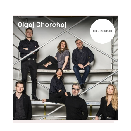
Olgoj Chorchoj
O FIRMĚ
Rigips
PRODUKTY
Akustické podhledy
Rigiton - Rigips