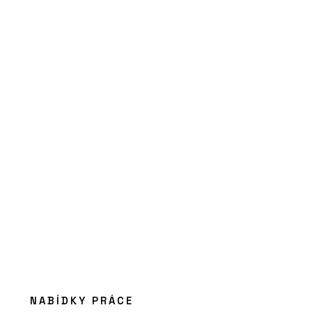
ČLÁNKY
Pražský Fragment získal
druhé místo v kategorii
inovace v mezinárodní
soutěži Gypsum Trophy
PRODUKTY
Profikalkulátor Rigips
NABÍDKY PRÁCE