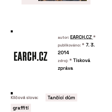
ČLÁNKY
Líbeznice věří
architektům. Nový školní
pavilon přirozeně zapadá
do krajiny i struktury
obce
EARCH.CZ
*
autor:
*
7. 3.
publikováno:
2014
*
Tisková
zdroj:
zpráva
PRODUKTY
Konstrukční
sádrokartonová deska
RigiStabil - Rigips
Tančící dům
Klíčová slova:
graffiti