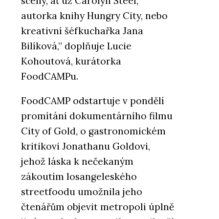
scény, ať už Carolyn Steel,
autorka knihy Hungry City, nebo
kreativní šéfkuchařka Jana
Bilíková,” doplňuje Lucie
Kohoutová, kurátorka
FoodCAMPu.
FoodCAMP odstartuje v pondělí
promítání dokumentárního filmu
City of Gold, o gastronomickém
kritikovi Jonathanu Goldovi,
jehož láska k nečekaným
zákoutím losangeleského
streetfoodu umožnila jeho
čtenářům objevit metropoli úplně