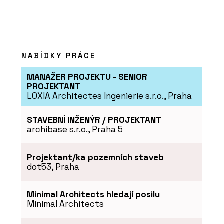
Časopis Kolem kamen
NABÍDKY PRÁCE
MANAŽER PROJEKTU - SENIOR
PROJEKTANT
ČLÁNKY
LOXIA Architectes Ingenierie s.r.o., Praha
Kachlová kamna nabízejí
teplo, osobitost a
nadčasový vzhled
STAVEBNÍ INŽENÝR / PROJEKTANT
archibase s.r.o., Praha 5
Projektant/ka pozemních staveb
dot53, Praha
Minimal Architects hledají posilu
Minimal Architects