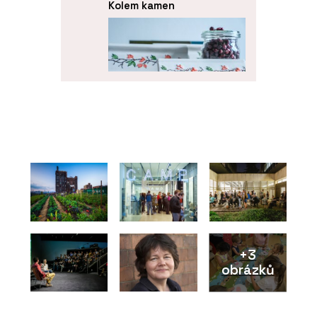
Kolem kamen
PRODUKTY
Kachle K&K Poker - Kolem
kamen
+3
obrázků
ČLÁNKY
Na největším světovém
veletrhu udržitelného