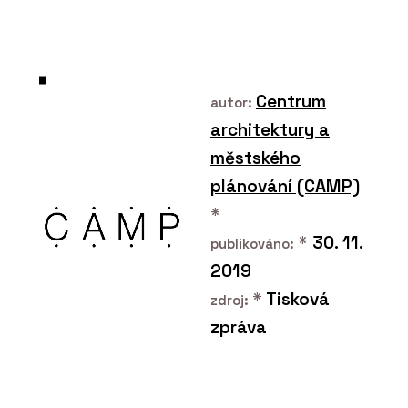
vytápění Progetto Fuoco
byli i čeští kamnáři
Centrum
autor:
architektury a
městského
plánování (CAMP)
PRODUKTY
Sloupová kamna Favilla -
*
Kolem kamen
*
30. 11.
publikováno:
2019
*
Tisková
zdroj:
zpráva
ČLÁNKY
Dominantou