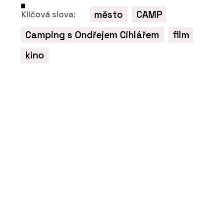
rekonstruované bývalé
město
CAMP
Klíčová slova:
fořtovny v Sudetech se
stala kachlová kamna
Camping s Ondřejem Cihlářem
film
kino
O FIRMĚ
Kolem kamen
SLUŽBY