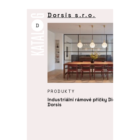
Dorsis s.r.o.
D
O FIRMĚ
Dorsis
s.r.o.
PRODUKTY
Industriální rámové příčky Digero -
Dorsis