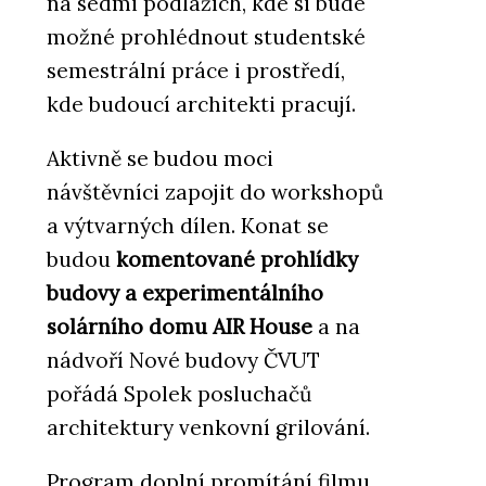
na sedmi podlažích, kde si bude
možné prohlédnout studentské
semestrální práce i prostředí,
kde budoucí architekti pracují.
Aktivně se budou moci
návštěvníci zapojit do workshopů
a výtvarných dílen. Konat se
budou
komentované prohlídky
budovy a experimentálního
solárního domu AIR House
a na
nádvoří Nové budovy ČVUT
pořádá Spolek posluchačů
architektury venkovní grilování.
Program doplní promítání filmu