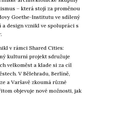
nismus – která stojí za proměnou
ovy Goethe-Institutu ve sdílený
 a design vznikl ve spolupráci s
.
ikl v rámci Shared Cities:
ý kulturní projekt sdružuje
h velkoměst a klade si za cíl
ěstech. V Bělehradu, Berlíně,
raze a Varšavě zkoumá různé
řitom objevuje nové možnosti, jak