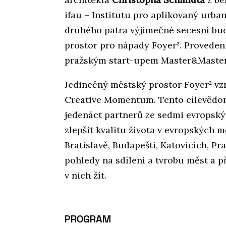
ifau – Institutu pro aplikovaný urba
druhého patra výjimečné secesní bud
prostor pro nápady Foyer². Provedení
pražským start-upem Master&Master
Jedinečný městský prostor Foyer² vzn
Creative Momentum. Tento cílevědom
jedenáct partnerů ze sedmi evropskýc
zlepšit kvalitu života v evropských m
Bratislavě, Budapešti, Katovicích, P
pohledy na sdílení a tvrobu měst a p
v nich žít.
PROGRAM