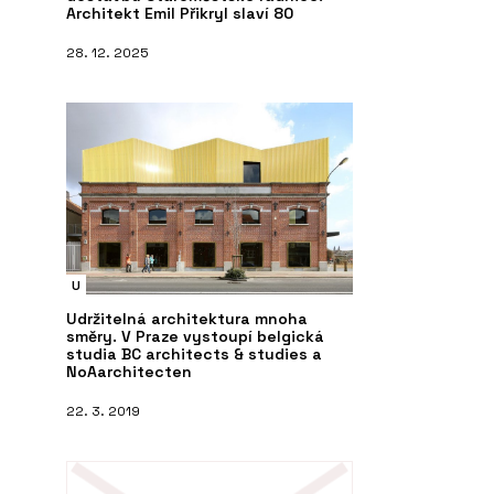
Architekt Emil Přikryl slaví 80
28. 12. 2025
U
Udržitelná architektura mnoha
směry. V Praze vystoupí belgická
studia BC architects & studies a
NoAarchitecten
22. 3. 2019