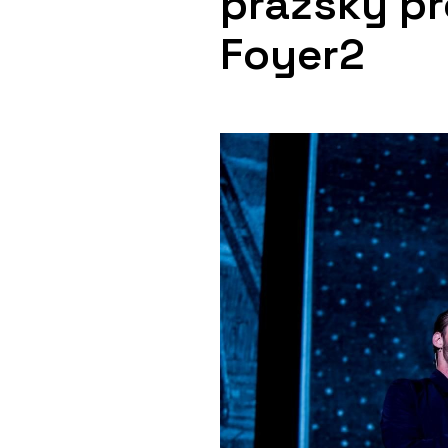
pražský pr
Foyer2