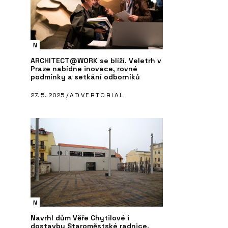
N
ARCHITECT@WORK se blíží. Veletrh v
Praze nabídne inovace, rovné
podmínky a setkání odborníků
27. 5. 2025 /
ADVERTORIAL
N
Navrhl dům Věře Chytilové i
dostavbu Staroměstské radnice.