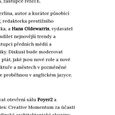
, zástupce reSITE.
erlína, autor a kurátor působící
g
, redaktorka prestižního
cka, a
Hans Oldewarris
, vydavatel
dílet nejnovější trendy a
stupci předních médií a
iky. Diskusi bude moderovat
tát, jaké jsou nové role a nové
itektuře a městech v pozměněné
se proběhnou v anglickém jazyce.
vat otevření sálu
Foyer2
a
ties: Creative Momentum za účasti
rlínské architektonické skupiny