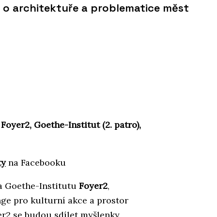
 o architektuře a problematice měst
 Foyer2, Goethe-Institut (2. patro),
ty
na Facebooku
a Goethe-Institutu
Foyer2
,
nge pro kulturní akce a prostor
er2 se budou sdílet myšlenky,