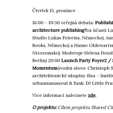
Čtvrtek 15. prosince
18:00 – 19:30 veřejná debata:
Publishi
architecture publishing?
za účasti Lu
Studio Lukas Feireiss, Německo), An
Books, Německo) a Hanse Oldewarrise
Nizozemsko). Moderuje Helena Doudo
Berlín) 20:00
Launch Party Foyer2 / S
Momentum
úvodní slovo: Christoph 
architektonické skupiny ifau – Insti
urbanismussoul & funk: DJ Little Fra
Více informací naleznete
zde
.
O projektu:
Cílem projektu Shared Cit