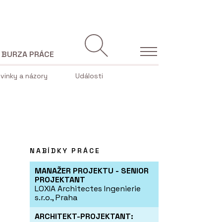
BURZA PRÁCE
vinky a názory
Události
NABÍDKY PRÁCE
MANAŽER PROJEKTU - SENIOR
PROJEKTANT
LOXIA Architectes Ingenierie
s.r.o., Praha
ARCHITEKT-PROJEKTANT: