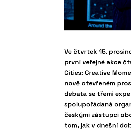
Ve čtvrtek 15. prosin
první veřejné akce č
Cities: Creative Mom
nově otevřeném pros
debata se třemi expe
spolupořádaná organi
českými zástupci obo
tom, jak v dnešní do