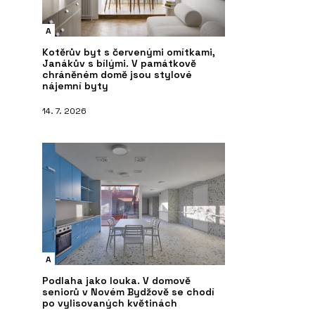
A
Kotěrův byt s červenými omítkami,
Janákův s bílými. V památkově
chráněném domě jsou stylové
nájemní byty
14. 7. 2026
A
Podlaha jako louka. V domově
seniorů v Novém Bydžově se chodí
po vylisovaných květinách