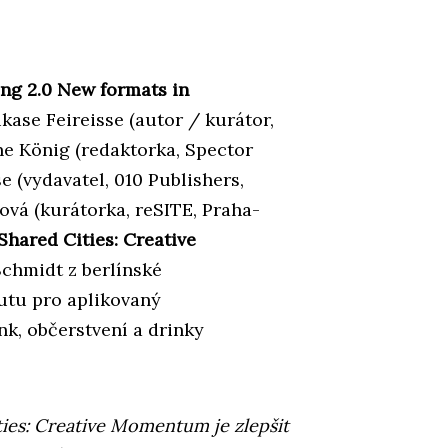
ng 2.0 New formats in
kase Feireisse (autor / kurátor,
ne König (redaktorka, Spector
 (vydavatel, 010 Publishers,
vá (kurátorka, reSITE, Praha-
hared Cities: Creative
Schmidt z berlínské
tutu pro aplikovaný
nk, občerstvení a drinky
ies: Creative Momentum je zlepšit