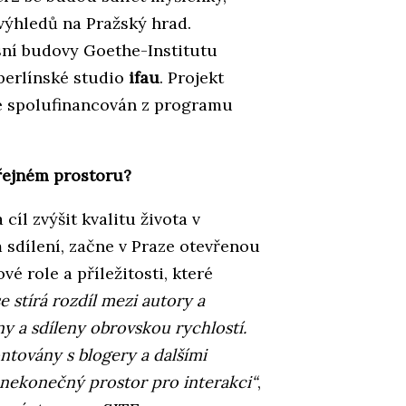
 výhledů na Pražský hrad.
ní budovy Goethe-Institutu
berlínské studio
ifau
. Projekt
e spolufinancován z programu
řejném prostoru?
 cíl zvýšit kvalitu života v
sdílení, začne v Praze otevřenou
é role a příležitosti, které
se stírá rozdíl mezi autory a
ny a sdíleny obrovskou rychlostí.
ntovány s blogery a dalšími
 nekonečný prostor pro interakci“
,