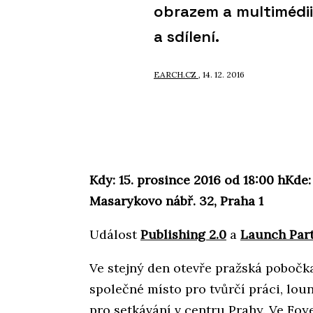
obrazem a multimédii
a sdílení.
EARCH.CZ
, 14. 12. 2016
Kdy: 15. prosince 2016 od 18:00 h
Kde:
Masarykovo nábř. 32, Praha 1
Událost
Publishing 2.0
a
Launch Par
Ve stejný den otevře pražská pobočk
společné místo pro tvůrčí práci, lou
pro setkávání v centru Prahy. Ve Foy