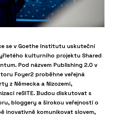
ce se v Goethe Institutu uskuteční
tyřletého kulturního projektu Shared
entum. Pod názvem Publishing 2.0 v
toru Foyer2 proběhne veřejná
rty z Německa a Nizozemí,
zací reSITE. Budou diskutovat s
ru, bloggery a širokou veřejností o
bě inovativně komunikovat slovem,