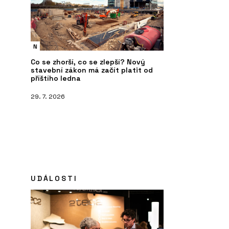
N
Co se zhorší, co se zlepší? Nový
stavební zákon má začít platit od
příštího ledna
29. 7. 2026
UDÁLOSTI