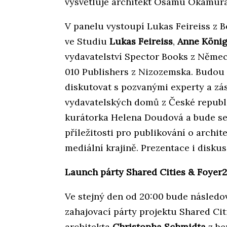
vysvětluje architekt Osamu Okamura
V panelu vystoupí Lukas Feireiss z B
ve Studiu
Lukas Feireiss
,
Anne Köni
vydavatelství Spector Books z Něme
010 Publishers z Nizozemska. Budou s
diskutovat s pozvanými experty a zá
vydavatelských domů z České republ
kurátorka Helena Doudová a bude se p
příležitosti pro publikování o arch
mediální krajině. Prezentace i disku
Launch párty Shared Cities & Foyer2
Ve stejný den od 20:00 bude následo
zahajovací párty projektu Shared Ci
architekta
Christopha Schmidta
z be