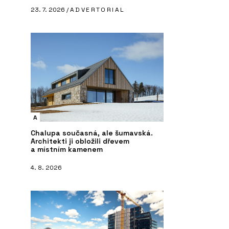
23. 7. 2026 /
ADVERTORIAL
A
Chalupa současná, ale šumavská.
Architekti ji obložili dřevem
a místním kamenem
4. 8. 2026