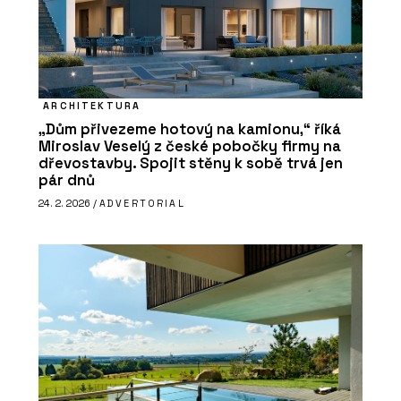
ARCHITEKTURA
„Dům přivezeme hotový na kamionu,“ říká
Miroslav Veselý z české pobočky firmy na
dřevostavby. Spojit stěny k sobě trvá jen
pár dnů
24. 2. 2026 /
ADVERTORIAL