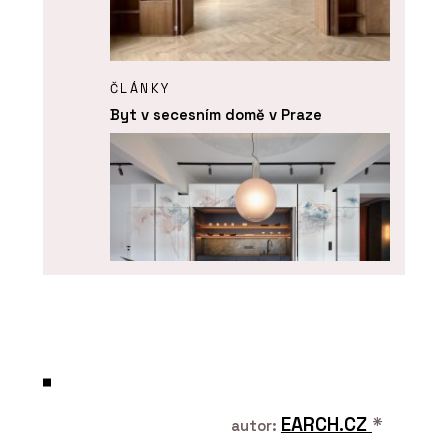
ČLÁNKY
Byt v secesním domě v Praze
SLUŽBY
Kuchyně na zakázku - DEVOTO
EARCH.CZ
*
autor: