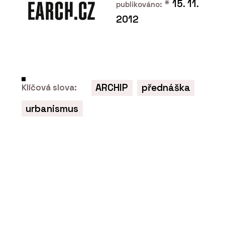
*
15. 11.
publikováno:
2012
ČLÁNKY
ARCHIP
přednáška
Klíčová slova:
Showroom a dílna DEVOTO
urbanismus
O FIRMĚ
DEVOTO