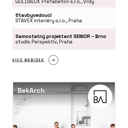
GOLDBECK Prefabeton s.r.o., Vrdy
ČLÁNKY
Stavbyvedoucí
Secesní byt na nábřeží
STAVEX interiéry s.r.o., Praha
Samostatný projektant SENIOR – Brno
studio Perspektiv, Praha
VÍCE NABÍDEK
ČLÁNKY
BekArch
Nic neodflákneme, to se v řemesle
nevyplácí. S Lukášem Lédlem o výrobě
nábytku v Libčicích nad Vltavou