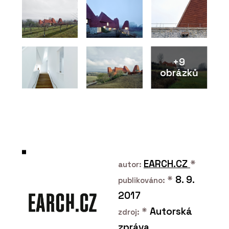
+9
obrázků
O FIRMĚ
Eko Modular
EARCH.CZ
*
autor:
*
8. 9.
publikováno:
2017
*
Autorská
zdroj:
zpráva