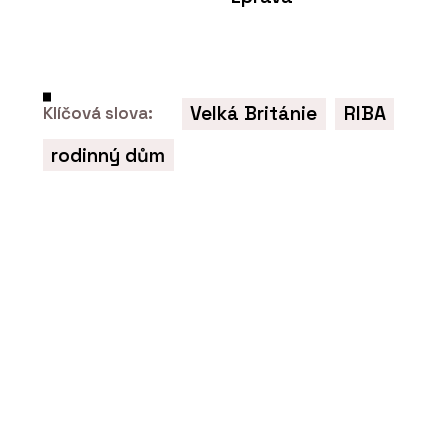
PRODUKTY
Jednopatrové modulární dřevostavby
- Eko Modular
Velká Británie
RIBA
Klíčová slova:
rodinný dům
SLUŽBY
Dřevostavba k pronájmu vyminEK
Sleep & Buy - Eko Modular