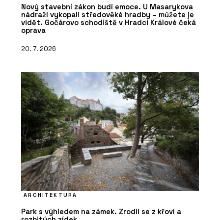
Nový stavební zákon budí emoce. U Masarykova
nádraží vykopali středověké hradby – můžete je
vidět. Gočárovo schodiště v Hradci Králové čeká
oprava
20. 7. 2026
ARCHITEKTURA
Park s výhledem na zámek. Zrodil se z křoví a
rozbitých zídek